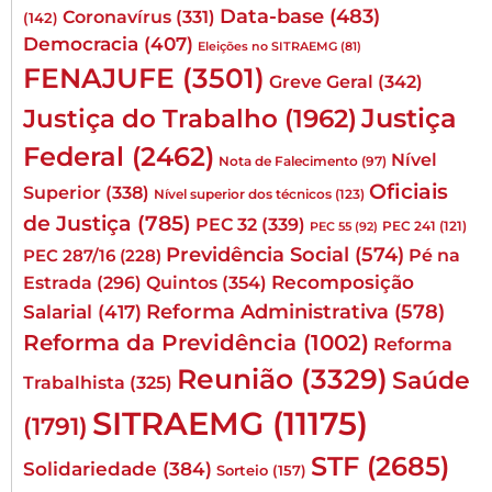
Data-base
(483)
Coronavírus
(331)
(142)
Democracia
(407)
Eleições no SITRAEMG
(81)
FENAJUFE
(3501)
Greve Geral
(342)
Justiça
Justiça do Trabalho
(1962)
Federal
(2462)
Nível
Nota de Falecimento
(97)
Oficiais
Superior
(338)
Nível superior dos técnicos
(123)
de Justiça
(785)
PEC 32
(339)
PEC 241
(121)
PEC 55
(92)
Previdência Social
(574)
Pé na
PEC 287/16
(228)
Quintos
(354)
Recomposição
Estrada
(296)
Reforma Administrativa
(578)
Salarial
(417)
Reforma da Previdência
(1002)
Reforma
Reunião
(3329)
Saúde
Trabalhista
(325)
SITRAEMG
(11175)
(1791)
STF
(2685)
Solidariedade
(384)
Sorteio
(157)