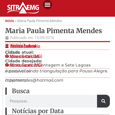
Início
»
Maria Paula Pimenta Mendes
Maria Paula Pimenta Mendes
Publicado em
15/09/2016
POSIÇÃO
Justiça Federal
Técnico judiciário
Cidade atual:
LOCAL
Poços de Caldas
Minas Gerais (MG)
Cidade desejada:
Belo Horizonte; Contagem e Sete Lagoas
Minas Gerais (MG)
é possível ainda triangulação para Pouso Alegre.
MENSAGEM
mppmendes@hotmail.com
CONTATO
Busca
Notícias por Data