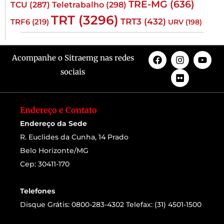
TRE-MG
(636)
TCU
(287)
Teletrabalho
(298)
TRT
(3296)
TRT3
(432)
TRF6
(219)
URV
(198)
Acompanhe o Sitraemg nas redes
sociais
Endereço e Contato
Endereço da Sede
R. Euclides da Cunha, 14 Prado
Belo Horizonte/MG
Cep: 30411-170
Telefones
Disque Grátis: 0800-283-4302 Telefax: (31) 4501-1500