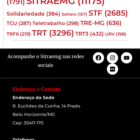
SITRAEMG
(11175)
(1791)
STF
(2685)
Solidariedade
(384)
Sorteio
(157)
TRE-MG
(636)
TCU
(287)
Teletrabalho
(298)
TRT
(3296)
TRT3
(432)
TRF6
(219)
URV
(198)
Acompanhe o Sitraemg nas redes
sociais
Endereço e Contato
Endereço da Sede
R. Euclides da Cunha, 14 Prado
Belo Horizonte/MG
Cep: 30411-170
Telefones