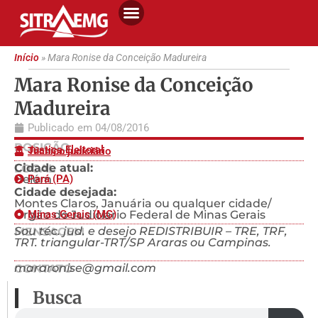
Início
»
Mara Ronise da Conceição Madureira
Mara Ronise da Conceição
Madureira
Publicado em
04/08/2016
POSIÇÃO
Justiça Eleitoral
Técnico judiciário
Cidade atual:
LOCAL
Belém
Pará (PA)
Cidade desejada:
Montes Claros, Januária ou qualquer cidade/
Órgão do Judiciário Federal de Minas Gerais
Minas Gerais (MG)
Sou téc. jud. e desejo REDISTRIBUIR – TRE, TRF,
MENSAGEM
TRT. triangular-TRT/SP Araras ou Campinas.
mararonise@gmail.com
CONTATO
Busca