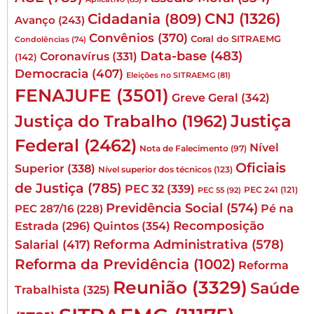
CNJ
(1326)
Cidadania
(809)
Avanço
(243)
Convênios
(370)
Coral do SITRAEMG
Condolências
(74)
Data-base
(483)
Coronavírus
(331)
(142)
Democracia
(407)
Eleições no SITRAEMG
(81)
FENAJUFE
(3501)
Greve Geral
(342)
Justiça
Justiça do Trabalho
(1962)
Federal
(2462)
Nível
Nota de Falecimento
(97)
Oficiais
Superior
(338)
Nível superior dos técnicos
(123)
de Justiça
(785)
PEC 32
(339)
PEC 241
(121)
PEC 55
(92)
Previdência Social
(574)
Pé na
PEC 287/16
(228)
Quintos
(354)
Recomposição
Estrada
(296)
Reforma Administrativa
(578)
Salarial
(417)
Reforma da Previdência
(1002)
Reforma
Reunião
(3329)
Saúde
Trabalhista
(325)