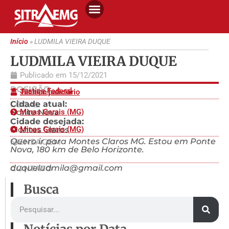
Início
»
LUDMILA VIEIRA DUQUE
LUDMILA VIEIRA DUQUE
Publicado em
15/12/2021
POSIÇÃO
Justiça Federal
Técnico judiciário
Cidade atual:
LOCAL
Ponte Nova
Minas Gerais (MG)
Cidade desejada:
Montes Claros
Minas Gerais (MG)
Quero ir para Montes Claros MG. Estou em Ponte
MENSAGEM
Nova, 180 km de Belo Horizonte.
duqueludmila@gmail.com
CONTATO
Busca