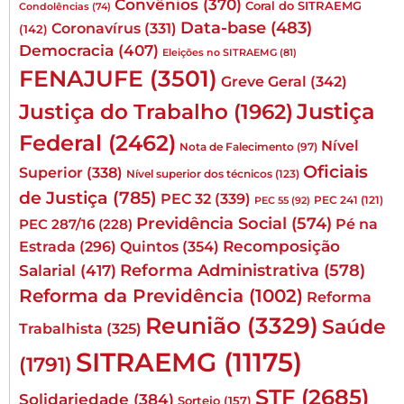
Convênios
(370)
Coral do SITRAEMG
Condolências
(74)
Data-base
(483)
Coronavírus
(331)
(142)
Democracia
(407)
Eleições no SITRAEMG
(81)
FENAJUFE
(3501)
Greve Geral
(342)
Justiça
Justiça do Trabalho
(1962)
Federal
(2462)
Nível
Nota de Falecimento
(97)
Oficiais
Superior
(338)
Nível superior dos técnicos
(123)
de Justiça
(785)
PEC 32
(339)
PEC 241
(121)
PEC 55
(92)
Previdência Social
(574)
Pé na
PEC 287/16
(228)
Quintos
(354)
Recomposição
Estrada
(296)
Reforma Administrativa
(578)
Salarial
(417)
Reforma da Previdência
(1002)
Reforma
Reunião
(3329)
Saúde
Trabalhista
(325)
SITRAEMG
(11175)
(1791)
STF
(2685)
Solidariedade
(384)
Sorteio
(157)