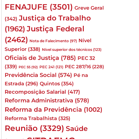
FENAJUFE
(3501)
Greve Geral
Justiça do Trabalho
(342)
Justiça Federal
(1962)
(2462)
Nível
Nota de Falecimento
(97)
Superior
(338)
Nível superior dos técnicos
(123)
Oficiais de Justiça
(785)
PEC 32
(339)
PEC 287/16
(228)
PEC 241
(121)
PEC 55
(92)
Previdência Social
(574)
Pé na
Quintos
(354)
Estrada
(296)
Recomposição Salarial
(417)
Reforma Administrativa
(578)
Reforma da Previdência
(1002)
Reforma Trabalhista
(325)
Reunião
(3329)
Saúde