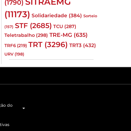
SITRAEMG
(1790)
(11173)
Solidariedade
(384)
Sorteio
STF
(2685)
TCU
(287)
(157)
TRE-MG
(635)
Teletrabalho
(298)
TRT
(3296)
TRT3
(432)
TRF6
(219)
URV
(198)
ção do
tivas