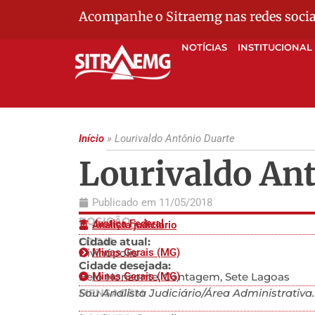
Acompanhe o Sitraemg nas redes socia
NOTÍCIAS
INSTITUCIONAL
Início
»
Lourivaldo Antônio Duarte
Lourivaldo An
Publicado em
11/05/2018
POSIÇÃO
Justiça Federal
Analista judiciário
LOCAL
Cidade atual:
Divinópolis
Minas Gerais (MG)
Cidade desejada:
Belo Horizonte, Contagem, Sete Lagoas
Minas Gerais (MG)
MENSAGEM
Sou Analista Judiciário/Área Administrativa.