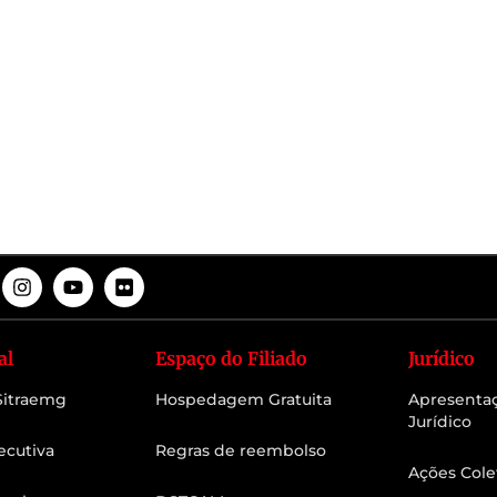
al
Espaço do Filiado
Jurídico
 Sitraemg
Hospedagem Gratuita
Apresenta
Jurídico
ecutiva
Regras de reembolso
Ações Cole