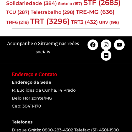
STF
(2685)
Solidariedade
(384)
Sorteio
(157)
TRE-MG
(636)
TCU
(287)
Teletrabalho
(298)
TRT
(3296)
TRT3
(432)
TRF6
(219)
URV
(198)
Acompanhe o Sitraemg nas redes
sociais
Endereço e Contato
Endereço da Sede
R. Euclides da Cunha, 14 Prado
Belo Horizonte/MG
Cep: 30411-170
Telefones
Disque Grátis: 0800-283-4302 Telefax: (31) 4501-1500