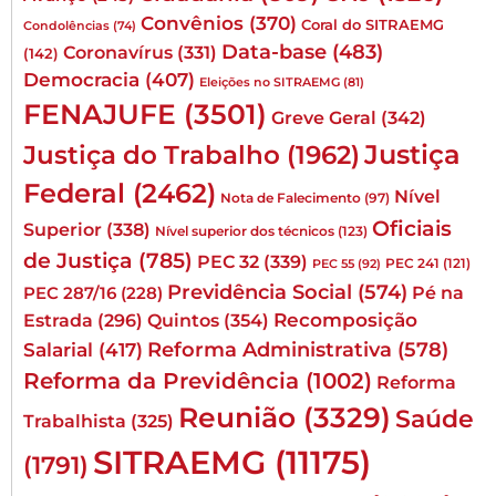
Convênios
(370)
Coral do SITRAEMG
Condolências
(74)
Data-base
(483)
Coronavírus
(331)
(142)
Democracia
(407)
Eleições no SITRAEMG
(81)
FENAJUFE
(3501)
Greve Geral
(342)
Justiça
Justiça do Trabalho
(1962)
Federal
(2462)
Nível
Nota de Falecimento
(97)
Oficiais
Superior
(338)
Nível superior dos técnicos
(123)
de Justiça
(785)
PEC 32
(339)
PEC 241
(121)
PEC 55
(92)
Previdência Social
(574)
Pé na
PEC 287/16
(228)
Quintos
(354)
Recomposição
Estrada
(296)
Reforma Administrativa
(578)
Salarial
(417)
Reforma da Previdência
(1002)
Reforma
Reunião
(3329)
Saúde
Trabalhista
(325)
SITRAEMG
(11175)
(1791)