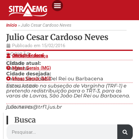
Início
»
Julio Cesar Cardoso Neves
Julio Cesar Cardoso Neves
Publicado em
15/02/2016
POSIÇÃO
Justiça Federal
Oficial de Justiça
Cidade atual:
LOCAL
Varginha
Minas Gerais (MG)
Cidade desejada:
Lavras, São João Del Rei ou Barbacena
Minas Gerais (MG)
Estou lotado na subseção de Varginha (TRF-1) e
MENSAGEM
pretendo redistribuição para o TRT-3, para as
varas de Lavras, São João Del Rei ou Barbacena.
julio.neves@trf1.jus.br
CONTATO
Busca