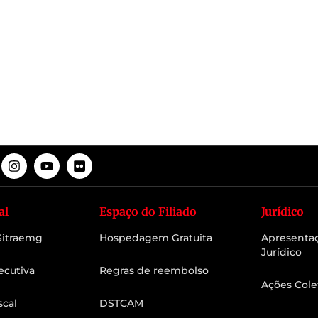
al
Espaço do Filiado
Jurídico
 Sitraemg
Hospedagem Gratuita
Apresenta
Jurídico
ecutiva
Regras de reembolso
Ações Cole
scal
DSTCAM