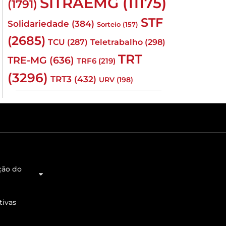
SITRAEMG
(11175)
(1791)
STF
Solidariedade
(384)
Sorteio
(157)
(2685)
TCU
(287)
Teletrabalho
(298)
TRT
TRE-MG
(636)
TRF6
(219)
(3296)
TRT3
(432)
URV
(198)
ção do
tivas