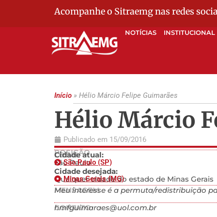
Acompanhe o Sitraemg nas redes socia
NOTÍCIAS
INSTITUCIONAL
Início
»
Hélio Márcio Felipe Guimarães
Hélio Márcio 
Publicado em
15/09/2016
POSIÇÃO
LOCAL
Cidade atual:
São Paulo
São Paulo (SP)
Cidade desejada:
Qualquer cidade do estado de Minas Gerais
Minas Gerais (MG)
MENSAGEM
Meu interesse é a permuta/redistribuição p
CONTATO
hmfguimaraes@uol.com.br