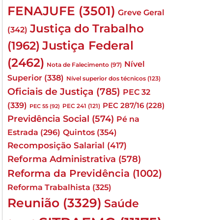
FENAJUFE
(3501)
Greve Geral
Justiça do Trabalho
(342)
Justiça Federal
(1962)
(2462)
Nível
Nota de Falecimento
(97)
Superior
(338)
Nível superior dos técnicos
(123)
Oficiais de Justiça
(785)
PEC 32
(339)
PEC 287/16
(228)
PEC 241
(121)
PEC 55
(92)
Previdência Social
(574)
Pé na
Quintos
(354)
Estrada
(296)
Recomposição Salarial
(417)
Reforma Administrativa
(578)
Reforma da Previdência
(1002)
Reforma Trabalhista
(325)
Reunião
(3329)
Saúde