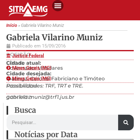
Início
»
Gabriela Vilarino Muniz
Gabriela Vilarino Muniz
Publicado em
15/09/2016
POSIÇÃO
Justiça Federal
Cidade atual:
LOCAL
Governador Valadares
Minas Gerais (MG)
Cidade desejada:
Ipatinga, Coronel Fabriciano e Timóteo
Minas Gerais (MG)
Possibilidades: TRF, TRT e TRE.
MENSAGEM
gabriela.muniz@trf1.jus.br
CONTATO
Busca
Notícias por Data