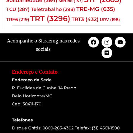
Solidariedade
(384)
Sorteio
(157)
TRE-MG
(635)
TCU
(287)
Teletrabalho
(298)
TRT
(3296)
TRT3
(432)
TRF6
(219)
URV
(198)
Acompanhe o Sitraemg nas redes
sociais
Endereço e Contato
Endereço da Sede
R. Euclides da Cunha, 14 Prado
Belo Horizonte/MG
Cep: 30411-170
Telefones
Disque Grátis: 0800-283-4302 Telefax: (31) 4501-1500