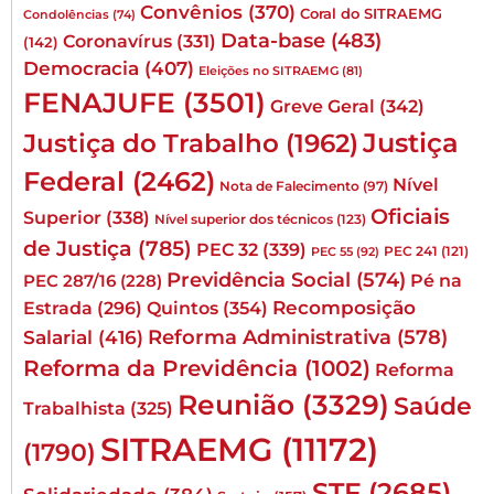
Convênios
(370)
Coral do SITRAEMG
Condolências
(74)
Data-base
(483)
Coronavírus
(331)
(142)
Democracia
(407)
Eleições no SITRAEMG
(81)
FENAJUFE
(3501)
Greve Geral
(342)
Justiça
Justiça do Trabalho
(1962)
Federal
(2462)
Nível
Nota de Falecimento
(97)
Oficiais
Superior
(338)
Nível superior dos técnicos
(123)
de Justiça
(785)
PEC 32
(339)
PEC 241
(121)
PEC 55
(92)
Previdência Social
(574)
Pé na
PEC 287/16
(228)
Quintos
(354)
Recomposição
Estrada
(296)
Reforma Administrativa
(578)
Salarial
(416)
Reforma da Previdência
(1002)
Reforma
Reunião
(3329)
Saúde
Trabalhista
(325)
SITRAEMG
(11172)
(1790)
STF
(2685)