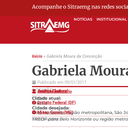
Acompanhe o Sitraemg nas redes socia
NOTÍCIAS
INSTITUCIONAL
Início
»
Gabriela Moura da Conceição
Gabriela Mour
Publicado em
09/01/2017
POSIÇÃO
Justiça Eleitoral
Analista judiciário
LOCAL
Cidade atual:
Brasília
Distrito Federal (DF)
Cidade desejada:
Belo Horizonte, região metropolitana, São Jo
Minas Gerais (MG)
MENSAGEM
TREDF para Belo Horizonte ou região metrop