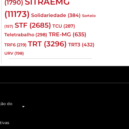
SITRAEMG
(1790)
(11173)
Solidariedade
(384)
Sorteio
STF
(2685)
TCU
(287)
(157)
TRE-MG
(635)
Teletrabalho
(298)
TRT
(3296)
TRT3
(432)
TRF6
(219)
URV
(198)
ção do
tivas