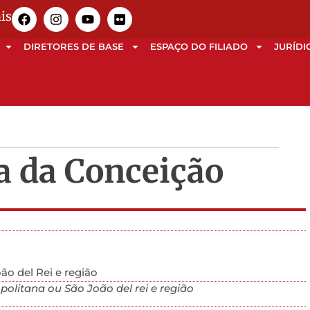
is
DIRETORES DE BASE
ESPAÇO DO FILIADO
JURÍDI
a da Conceição
ão del Rei e região
olitana ou São João del rei e região