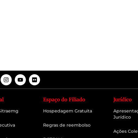
al
Espaço do Filiado
Jurídico
 Sitraemg
Hospedagem Gratuita
Apresenta
Jurídico
ecutiva
Regras de reembolso
Ações Cole