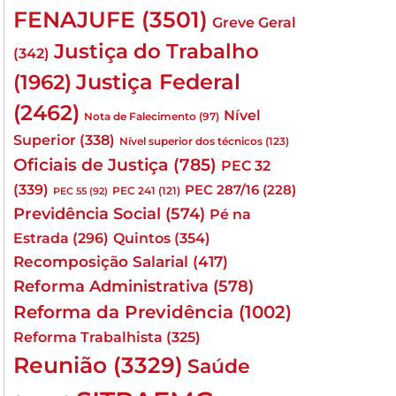
FENAJUFE
(3501)
Greve Geral
Justiça do Trabalho
(342)
Justiça Federal
(1962)
(2462)
Nível
Nota de Falecimento
(97)
Superior
(338)
Nível superior dos técnicos
(123)
Oficiais de Justiça
(785)
PEC 32
(339)
PEC 287/16
(228)
PEC 241
(121)
PEC 55
(92)
Previdência Social
(574)
Pé na
Quintos
(354)
Estrada
(296)
Recomposição Salarial
(417)
Reforma Administrativa
(578)
Reforma da Previdência
(1002)
Reforma Trabalhista
(325)
Reunião
(3329)
Saúde