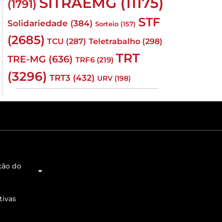
SITRAEMG
(11175)
(1791)
STF
Solidariedade
(384)
Sorteio
(157)
(2685)
TCU
(287)
Teletrabalho
(298)
TRT
TRE-MG
(636)
TRF6
(219)
(3296)
TRT3
(432)
URV
(198)
ção do
tivas