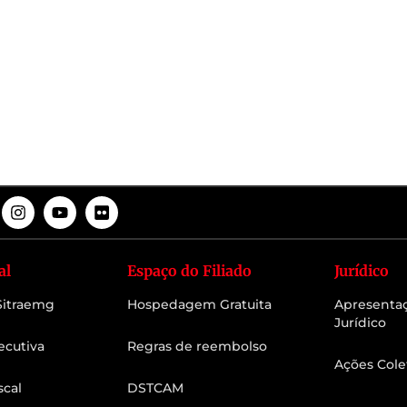
al
Espaço do Filiado
Jurídico
 Sitraemg
Hospedagem Gratuita
Apresenta
Jurídico
ecutiva
Regras de reembolso
Ações Cole
scal
DSTCAM