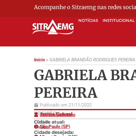
Acompanhe o Sitraemg nas redes socia
NOTÍCIAS
INSTITUCIONAL
Início
»
GABRIELA BRANDÃO RODRIGUES PEREIRA
GABRIELA BR
PEREIRA
Publicado em
21/11/2022
POSIÇÃO
Justiça Eleitoral
Técnico judiciário
LOCAL
Cidade atual:
Itatiba
São Paulo (SP)
Cidade desejada: