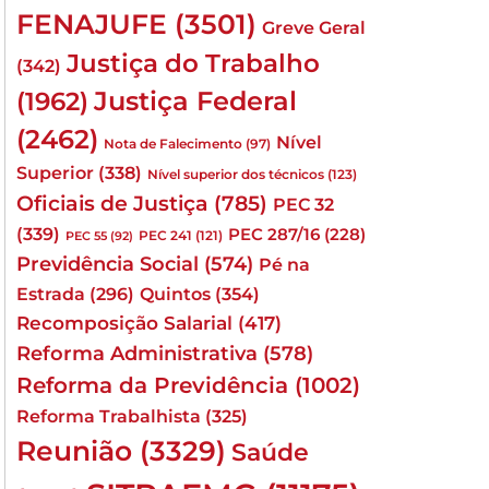
FENAJUFE
(3501)
Greve Geral
Justiça do Trabalho
(342)
Justiça Federal
(1962)
(2462)
Nível
Nota de Falecimento
(97)
Superior
(338)
Nível superior dos técnicos
(123)
Oficiais de Justiça
(785)
PEC 32
(339)
PEC 287/16
(228)
PEC 241
(121)
PEC 55
(92)
Previdência Social
(574)
Pé na
Quintos
(354)
Estrada
(296)
Recomposição Salarial
(417)
Reforma Administrativa
(578)
Reforma da Previdência
(1002)
Reforma Trabalhista
(325)
Reunião
(3329)
Saúde