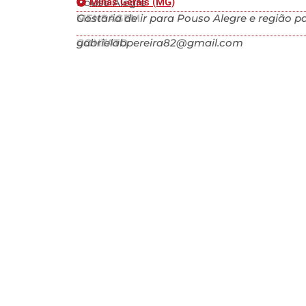
Pouso Alegre
Minas Gerais (MG)
MENSAGEM
Gostaria de ir para Pouso Alegre e região pa
CONTATO
gabrielabpereira82@gmail.com