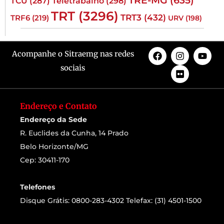
TRE-MG
(635)
TCU
(287)
Teletrabalho
(298)
TRT
(3296)
TRT3
(432)
TRF6
(219)
URV
(198)
Acompanhe o Sitraemg nas redes
sociais
Endereço e Contato
Endereço da Sede
R. Euclides da Cunha, 14 Prado
Belo Horizonte/MG
Cep: 30411-170
Telefones
Disque Grátis: 0800-283-4302 Telefax: (31) 4501-1500