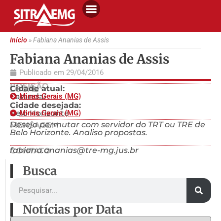
Início
»
Fabiana Ananias de Assis
Fabiana Ananias de Assis
Publicado em
29/04/2016
POSIÇÃO
Cidade atual:
LOCAL
Carandaí
Minas Gerais (MG)
Cidade desejada:
Belo Horizonte
Minas Gerais (MG)
Desejo permutar com servidor do TRT ou TRE de
MENSAGEM
Belo Horizonte. Analiso propostas.
fabiana.ananias@tre-mg.jus.br
CONTATO
Busca
Notícias por Data