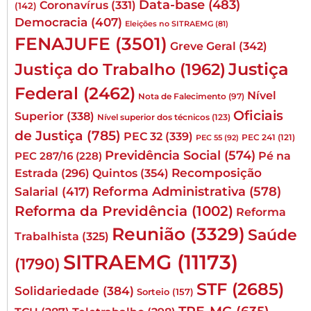
Data-base
(483)
Coronavírus
(331)
(142)
Democracia
(407)
Eleições no SITRAEMG
(81)
FENAJUFE
(3501)
Greve Geral
(342)
Justiça
Justiça do Trabalho
(1962)
Federal
(2462)
Nível
Nota de Falecimento
(97)
Oficiais
Superior
(338)
Nível superior dos técnicos
(123)
de Justiça
(785)
PEC 32
(339)
PEC 241
(121)
PEC 55
(92)
Previdência Social
(574)
Pé na
PEC 287/16
(228)
Quintos
(354)
Recomposição
Estrada
(296)
Reforma Administrativa
(578)
Salarial
(417)
Reforma da Previdência
(1002)
Reforma
Reunião
(3329)
Saúde
Trabalhista
(325)
SITRAEMG
(11173)
(1790)
STF
(2685)
Solidariedade
(384)
Sorteio
(157)