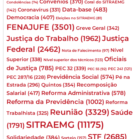
Convênios
(370)
Coral do SITRAEMG
Condolências
(74)
Data-base
(483)
Coronavírus
(331)
(142)
Democracia
(407)
Eleições no SITRAEMG
(81)
FENAJUFE
(3501)
Greve Geral
(342)
Justiça
Justiça do Trabalho
(1962)
Federal
(2462)
Nível
Nota de Falecimento
(97)
Oficiais
Superior
(338)
Nível superior dos técnicos
(123)
de Justiça
(785)
PEC 32
(339)
PEC 241
(121)
PEC 55
(92)
Previdência Social
(574)
Pé na
PEC 287/16
(228)
Quintos
(354)
Recomposição
Estrada
(296)
Reforma Administrativa
(578)
Salarial
(417)
Reforma da Previdência
(1002)
Reforma
Reunião
(3329)
Saúde
Trabalhista
(325)
SITRAEMG
(11175)
(1791)
STF
(2685)
Solidariedade
(384)
Sorteio
(157)