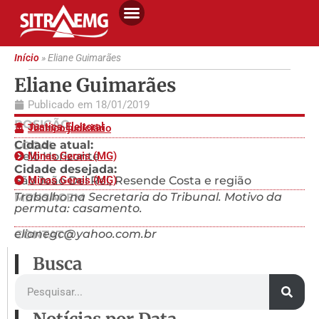
Início
»
Eliane Guimarães
Eliane Guimarães
Publicado em
18/01/2019
POSIÇÃO
Justiça Eleitoral
Técnico judiciário
Cidade atual:
LOCAL
Belo Horizonte
Minas Gerais (MG)
Cidade desejada:
São João Del Rei, Resende Costa e região
Minas Gerais (MG)
Trabalho na Secretaria do Tribunal. Motivo da
MENSAGEM
permuta: casamento.
elianegc@yahoo.com.br
CONTATO
Busca