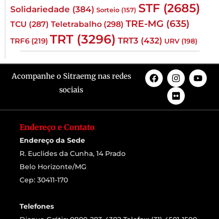
STF
(2685)
Solidariedade
(384)
Sorteio
(157)
TRE-MG
(635)
TCU
(287)
Teletrabalho
(298)
TRT
(3296)
TRT3
(432)
TRF6
(219)
URV
(198)
Acompanhe o Sitraemg nas redes
sociais
Endereço e Contato
Endereço da Sede
R. Euclides da Cunha, 14 Prado
Belo Horizonte/MG
Cep: 30411-170
Telefones