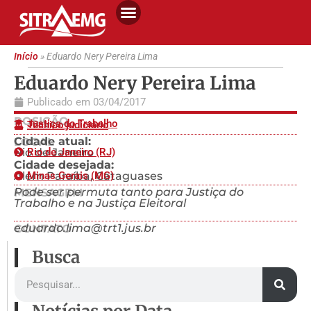
Início
»
Eduardo Nery Pereira Lima
Eduardo Nery Pereira Lima
Publicado em
03/04/2017
POSIÇÃO
Justiça do Trabalho
Técnico judiciário
Cidade atual:
LOCAL
Rio de Janeiro
Rio de Janeiro (RJ)
Cidade desejada:
Além Paraíba, Cataguases
Minas Gerais (MG)
Pode ser permuta tanto para Justiça do
MENSAGEM
Trabalho e na Justiça Eleitoral
eduardo.lima@trt1.jus.br
CONTATO
Busca