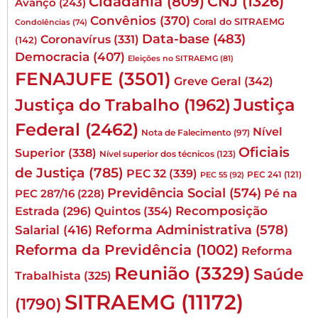
CNJ
(1326)
Cidadania
(809)
Avanço
(243)
Convênios
(370)
Coral do SITRAEMG
Condolências
(74)
Data-base
(483)
Coronavírus
(331)
(142)
Democracia
(407)
Eleições no SITRAEMG
(81)
FENAJUFE
(3501)
Greve Geral
(342)
Justiça
Justiça do Trabalho
(1962)
Federal
(2462)
Nível
Nota de Falecimento
(97)
Oficiais
Superior
(338)
Nível superior dos técnicos
(123)
de Justiça
(785)
PEC 32
(339)
PEC 241
(121)
PEC 55
(92)
Previdência Social
(574)
Pé na
PEC 287/16
(228)
Quintos
(354)
Recomposição
Estrada
(296)
Reforma Administrativa
(578)
Salarial
(416)
Reforma da Previdência
(1002)
Reforma
Reunião
(3329)
Saúde
Trabalhista
(325)
SITRAEMG
(11172)
(1790)