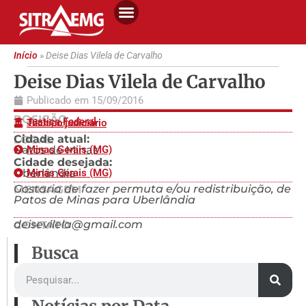
Início
»
Deise Dias Vilela de Carvalho
Deise Dias Vilela de Carvalho
Publicado em
15/09/2016
POSIÇÃO
Justiça Federal
Técnico judiciário
Cidade atual:
LOCAL
Patos de Minas
Minas Gerais (MG)
Cidade desejada:
Uberlândia
Minas Gerais (MG)
Gostaria de fazer permuta e/ou redistribuição, de
MENSAGEM
Patos de Minas para Uberlândia
deisevilela@gmail.com
CONTATO
Busca