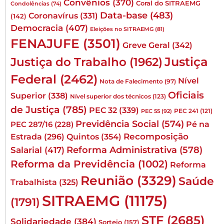
Convênios
(370)
Coral do SITRAEMG
Condolências
(74)
Data-base
(483)
Coronavírus
(331)
(142)
Democracia
(407)
Eleições no SITRAEMG
(81)
FENAJUFE
(3501)
Greve Geral
(342)
Justiça
Justiça do Trabalho
(1962)
Federal
(2462)
Nível
Nota de Falecimento
(97)
Oficiais
Superior
(338)
Nível superior dos técnicos
(123)
de Justiça
(785)
PEC 32
(339)
PEC 241
(121)
PEC 55
(92)
Previdência Social
(574)
Pé na
PEC 287/16
(228)
Quintos
(354)
Recomposição
Estrada
(296)
Reforma Administrativa
(578)
Salarial
(417)
Reforma da Previdência
(1002)
Reforma
Reunião
(3329)
Saúde
Trabalhista
(325)
SITRAEMG
(11175)
(1791)
STF
(2685)
Solidariedade
(384)
Sorteio
(157)