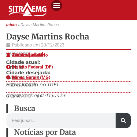
Início
»
Dayse Martins Rocha
Dayse Martins Rocha
Publicado em
20/12/2023
POSIÇÃO
Justiça Federal
Técnico judiciário
Cidade atual:
LOCAL
Brasília
Distrito Federal (DF)
Cidade desejada:
Belo Horizonte
Minas Gerais (MG)
Estou lotada no TRF1
MENSAGEM
dayse.rocha@trf1.jus.br
CONTATO
Busca
Notícias por Data