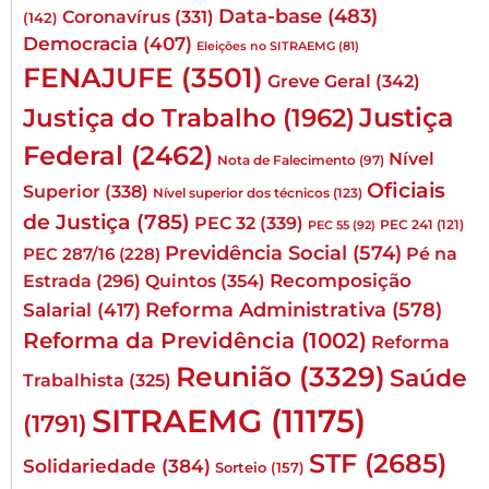
Data-base
(483)
Coronavírus
(331)
(142)
Democracia
(407)
Eleições no SITRAEMG
(81)
FENAJUFE
(3501)
Greve Geral
(342)
Justiça
Justiça do Trabalho
(1962)
Federal
(2462)
Nível
Nota de Falecimento
(97)
Oficiais
Superior
(338)
Nível superior dos técnicos
(123)
de Justiça
(785)
PEC 32
(339)
PEC 241
(121)
PEC 55
(92)
Previdência Social
(574)
Pé na
PEC 287/16
(228)
Quintos
(354)
Recomposição
Estrada
(296)
Reforma Administrativa
(578)
Salarial
(417)
Reforma da Previdência
(1002)
Reforma
Reunião
(3329)
Saúde
Trabalhista
(325)
SITRAEMG
(11175)
(1791)
STF
(2685)
Solidariedade
(384)
Sorteio
(157)