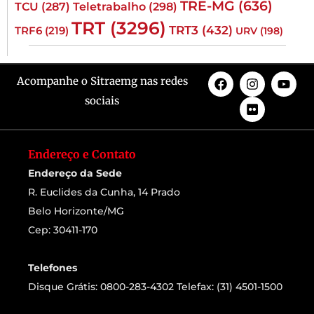
TRE-MG
(636)
TCU
(287)
Teletrabalho
(298)
TRT
(3296)
TRT3
(432)
TRF6
(219)
URV
(198)
Acompanhe o Sitraemg nas redes
sociais
Endereço e Contato
Endereço da Sede
R. Euclides da Cunha, 14 Prado
Belo Horizonte/MG
Cep: 30411-170
Telefones
Disque Grátis: 0800-283-4302 Telefax: (31) 4501-1500