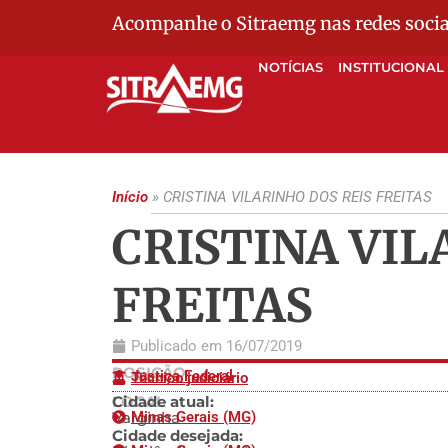
Acompanhe o Sitraemg nas redes socia
NOTÍCIAS
INSTITUCIONAL
Início
»
CRISTINA VILARINHO DOS REIS FREITAS
CRISTINA VIL
FREITAS
Publicado em
16/07/2019
POSIÇÃO
Justiça Federal
Técnico judiciário
LOCAL
Cidade atual:
Varginha
Minas Gerais (MG)
Cidade desejada: