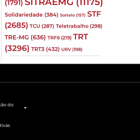
SITRAEMG
(11175)
(1791)
STF
Solidariedade
(384)
Sorteio
(157)
(2685)
TCU
(287)
Teletrabalho
(298)
TRT
TRE-MG
(636)
TRF6
(219)
(3296)
TRT3
(432)
URV
(198)
ção do
tivas