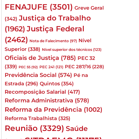
FENAJUFE
(3501)
Greve Geral
Justiça do Trabalho
(342)
Justiça Federal
(1962)
(2462)
Nível
Nota de Falecimento
(97)
Superior
(338)
Nível superior dos técnicos
(123)
Oficiais de Justiça
(785)
PEC 32
(339)
PEC 287/16
(228)
PEC 241
(121)
PEC 55
(92)
Previdência Social
(574)
Pé na
Quintos
(354)
Estrada
(296)
Recomposição Salarial
(417)
Reforma Administrativa
(578)
Reforma da Previdência
(1002)
Reforma Trabalhista
(325)
Reunião
(3329)
Saúde