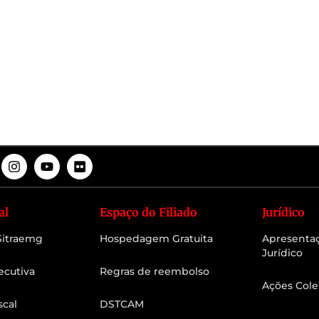
al
Espaço do Filiado
Jurídico
 Sitraemg
Hospedagem Gratuita
Apresenta
Jurídico
ecutiva
Regras de reembolso
Ações Cole
scal
DSTCAM