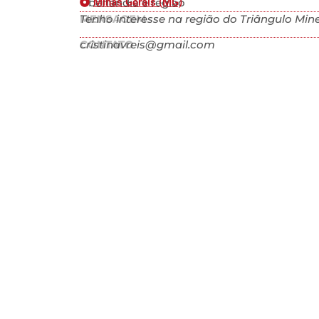
Uberlândia e região
Minas Gerais (MG)
MENSAGEM
Tenho interesse na região do Triângulo Mine
CONTATO
cristinavreis@gmail.com