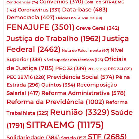
Convênios
(370)
Coral do SITRAEMG
Condolências
(74)
Data-base
(483)
Coronavírus
(331)
(142)
Democracia
(407)
Eleições no SITRAEMG
(81)
FENAJUFE
(3501)
Greve Geral
(342)
Justiça
Justiça do Trabalho
(1962)
Federal
(2462)
Nível
Nota de Falecimento
(97)
Oficiais
Superior
(338)
Nível superior dos técnicos
(123)
de Justiça
(785)
PEC 32
(339)
PEC 241
(121)
PEC 55
(92)
Previdência Social
(574)
Pé na
PEC 287/16
(228)
Quintos
(354)
Recomposição
Estrada
(296)
Reforma Administrativa
(578)
Salarial
(417)
Reforma da Previdência
(1002)
Reforma
Reunião
(3329)
Saúde
Trabalhista
(325)
SITRAEMG
(11175)
(1791)
STF
(2685)
Solidariedade
(384)
Sorteio
(157)