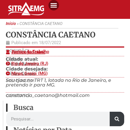
Início
»
CONSTÂNCIA CAETANO
CONSTÂNCIA CAETANO
Publicado em
18/07/2022
POSIÇÃO
Justiça do Trabalho
Técnico judiciário
Cidade atual:
LOCAL
Rio de Janeiro
Rio de Janeiro (RJ)
Cidade desejada:
Minas Gerais
Minas Gerais (MG)
Sou tjaa no TRT 1, lotada no Rio de Janeiro, e
MENSAGEM
pretendo ir para MG.
constancia_caetano@hotmail.com
CONTATO
Busca