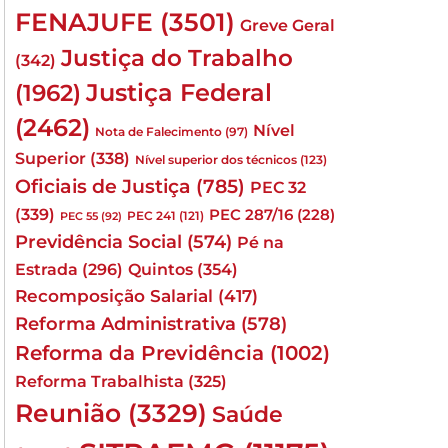
FENAJUFE
(3501)
Greve Geral
Justiça do Trabalho
(342)
Justiça Federal
(1962)
(2462)
Nível
Nota de Falecimento
(97)
Superior
(338)
Nível superior dos técnicos
(123)
Oficiais de Justiça
(785)
PEC 32
(339)
PEC 287/16
(228)
PEC 241
(121)
PEC 55
(92)
Previdência Social
(574)
Pé na
Quintos
(354)
Estrada
(296)
Recomposição Salarial
(417)
Reforma Administrativa
(578)
Reforma da Previdência
(1002)
Reforma Trabalhista
(325)
Reunião
(3329)
Saúde