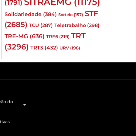
SITRAEMG
(11175)
(1791)
STF
Solidariedade
(384)
Sorteio
(157)
(2685)
TCU
(287)
Teletrabalho
(298)
TRT
TRE-MG
(636)
TRF6
(219)
(3296)
TRT3
(432)
URV
(198)
ção do
tivas