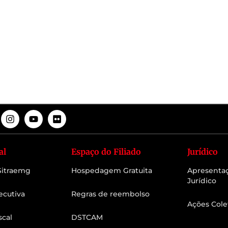
al
Espaço do Filiado
Jurídico
 Sitraemg
Hospedagem Gratuita
Apresenta
Jurídico
ecutiva
Regras de reembolso
Ações Cole
scal
DSTCAM