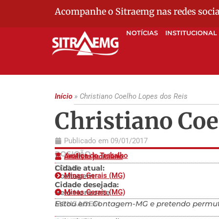
Acompanhe o Sitraemg nas redes socia
NOTÍCIAS
INSTITUCIONAL
Início
»
Christiano Coelho Lopes dos Reis
Christiano Coe
Publicado em
09/01/2017
POSIÇÃO
Justiça do Trabalho
Analista judiciário
LOCAL
Cidade atual:
Contagem
Minas Gerais (MG)
Cidade desejada:
Belo Horizonte
Minas Gerais (MG)
MENSAGEM
Estou em Contagem-MG e pretendo permuta