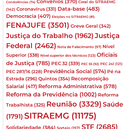
Convênios
(370)
Coral do SITRAEMG
Condolências
(74)
Data-base
(483)
Coronavírus
(331)
(142)
Democracia
(407)
Eleições no SITRAEMG
(81)
FENAJUFE
(3501)
Greve Geral
(342)
Justiça
Justiça do Trabalho
(1962)
Federal
(2462)
Nível
Nota de Falecimento
(97)
Oficiais
Superior
(338)
Nível superior dos técnicos
(123)
de Justiça
(785)
PEC 32
(339)
PEC 241
(121)
PEC 55
(92)
Previdência Social
(574)
Pé na
PEC 287/16
(228)
Quintos
(354)
Recomposição
Estrada
(296)
Reforma Administrativa
(578)
Salarial
(417)
Reforma da Previdência
(1002)
Reforma
Reunião
(3329)
Saúde
Trabalhista
(325)
SITRAEMG
(11175)
(1791)
STF
(2685)
Solidariedade
(384)
Sorteio
(157)