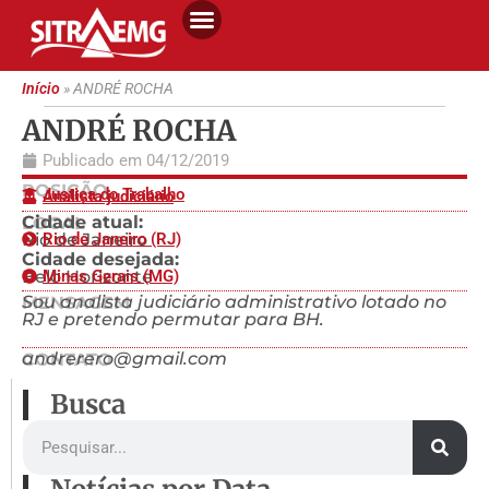
Início
»
ANDRÉ ROCHA
ANDRÉ ROCHA
Publicado em
04/12/2019
POSIÇÃO
Justiça do Trabalho
Analista judiciário
Cidade atual:
LOCAL
Rio de Janeiro
Rio de Janeiro (RJ)
Cidade desejada:
Belo Horizonte
Minas Gerais (MG)
Sou analista judiciário administrativo lotado no
MENSAGEM
RJ e pretendo permutar para BH.
andrerero@gmail.com
CONTATO
Busca