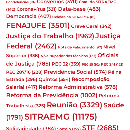
Convênios
(370)
Coral do SITRAEMG
Condolências
(74)
Data-base
(483)
Coronavírus
(331)
(142)
Democracia
(407)
Eleições no SITRAEMG
(81)
FENAJUFE
(3501)
Greve Geral
(342)
Justiça
Justiça do Trabalho
(1962)
Federal
(2462)
Nível
Nota de Falecimento
(97)
Oficiais
Superior
(338)
Nível superior dos técnicos
(123)
de Justiça
(785)
PEC 32
(339)
PEC 241
(121)
PEC 55
(92)
Previdência Social
(574)
Pé na
PEC 287/16
(228)
Quintos
(354)
Recomposição
Estrada
(296)
Reforma Administrativa
(578)
Salarial
(417)
Reforma da Previdência
(1002)
Reforma
Reunião
(3329)
Saúde
Trabalhista
(325)
SITRAEMG
(11175)
(1791)
STF
(2685)
Solidariedade
(384)
Sorteio
(157)