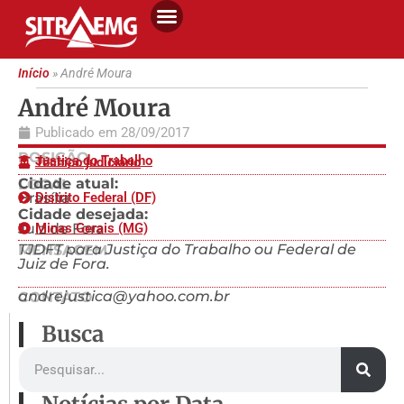
Início
»
André Moura
André Moura
Publicado em
28/09/2017
POSIÇÃO
Justiça do Trabalho
Técnico judiciário
Cidade atual:
LOCAL
Brasília
Distrito Federal (DF)
Cidade desejada:
Juiz de Fora
Minas Gerais (MG)
TJDFT para Justiça do Trabalho ou Federal de
MENSAGEM
Juiz de Fora.
andrejustica@yahoo.com.br
CONTATO
Busca