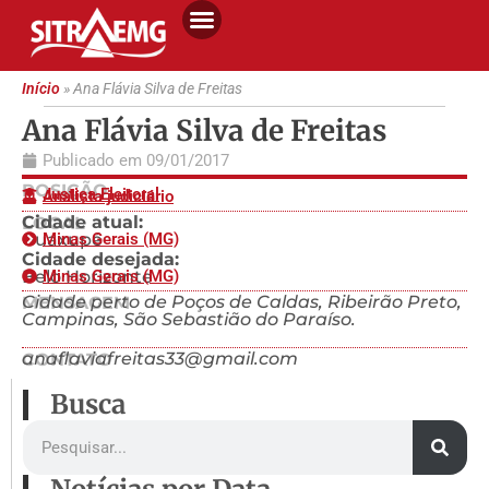
Início
»
Ana Flávia Silva de Freitas
Ana Flávia Silva de Freitas
Publicado em
09/01/2017
POSIÇÃO
Justiça Eleitoral
Analista judiciário
Cidade atual:
LOCAL
Guaxupé
Minas Gerais (MG)
Cidade desejada:
Belo Horizonte
Minas Gerais (MG)
Cidade perto de Poços de Caldas, Ribeirão Preto,
MENSAGEM
Campinas, São Sebastião do Paraíso.
anaflaviafreitas33@gmail.com
CONTATO
Busca