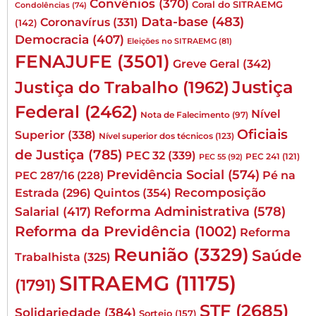
Convênios
(370)
Coral do SITRAEMG
Condolências
(74)
Data-base
(483)
Coronavírus
(331)
(142)
Democracia
(407)
Eleições no SITRAEMG
(81)
FENAJUFE
(3501)
Greve Geral
(342)
Justiça
Justiça do Trabalho
(1962)
Federal
(2462)
Nível
Nota de Falecimento
(97)
Oficiais
Superior
(338)
Nível superior dos técnicos
(123)
de Justiça
(785)
PEC 32
(339)
PEC 241
(121)
PEC 55
(92)
Previdência Social
(574)
Pé na
PEC 287/16
(228)
Quintos
(354)
Recomposição
Estrada
(296)
Reforma Administrativa
(578)
Salarial
(417)
Reforma da Previdência
(1002)
Reforma
Reunião
(3329)
Saúde
Trabalhista
(325)
SITRAEMG
(11175)
(1791)
STF
(2685)
Solidariedade
(384)
Sorteio
(157)