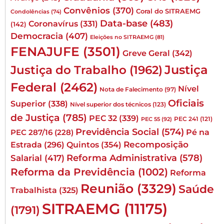
Convênios
(370)
Coral do SITRAEMG
Condolências
(74)
Data-base
(483)
Coronavírus
(331)
(142)
Democracia
(407)
Eleições no SITRAEMG
(81)
FENAJUFE
(3501)
Greve Geral
(342)
Justiça
Justiça do Trabalho
(1962)
Federal
(2462)
Nível
Nota de Falecimento
(97)
Oficiais
Superior
(338)
Nível superior dos técnicos
(123)
de Justiça
(785)
PEC 32
(339)
PEC 241
(121)
PEC 55
(92)
Previdência Social
(574)
Pé na
PEC 287/16
(228)
Quintos
(354)
Recomposição
Estrada
(296)
Reforma Administrativa
(578)
Salarial
(417)
Reforma da Previdência
(1002)
Reforma
Reunião
(3329)
Saúde
Trabalhista
(325)
SITRAEMG
(11175)
(1791)