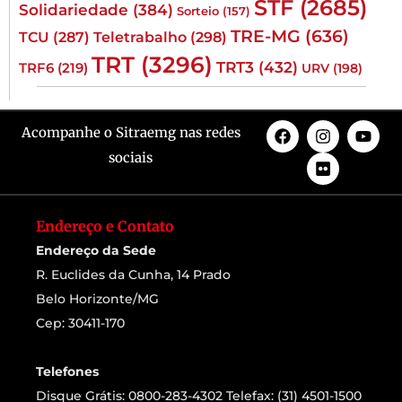
STF
(2685)
Solidariedade
(384)
Sorteio
(157)
TRE-MG
(636)
TCU
(287)
Teletrabalho
(298)
TRT
(3296)
TRT3
(432)
TRF6
(219)
URV
(198)
Acompanhe o Sitraemg nas redes
sociais
Endereço e Contato
Endereço da Sede
R. Euclides da Cunha, 14 Prado
Belo Horizonte/MG
Cep: 30411-170
Telefones
Disque Grátis: 0800-283-4302 Telefax: (31) 4501-1500