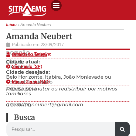
Início
»
Amanda Neubert
Amanda Neubert
Publicado em
28/09/2017
POSIÇÃO
Justiça do Trabalho
Oficial de Justiça
Cidade atual:
LOCAL
Campinas
São Paulo (SP)
Cidade desejada:
Belo Horizonte, Itabira, João Monlevade ou
Coronel Fabriciano
Minas Gerais (MG)
Preciso permutar ou redistribuir por motivos
MENSAGEM
familiares
amandaqneubert@gmail.com
CONTATO
Busca