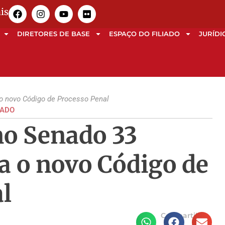
is
DIRETORES DE BASE
ESPAÇO DO FILIADO
JURÍDI
o novo Código de Processo Penal
ADO
no Senado 33
a o novo Código de
l
Compartilhe