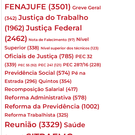
FENAJUFE
(3501)
Greve Geral
Justiça do Trabalho
(342)
Justiça Federal
(1962)
(2462)
Nível
Nota de Falecimento
(97)
Superior
(338)
Nível superior dos técnicos
(123)
Oficiais de Justiça
(785)
PEC 32
(339)
PEC 287/16
(228)
PEC 241
(121)
PEC 55
(92)
Previdência Social
(574)
Pé na
Quintos
(354)
Estrada
(296)
Recomposição Salarial
(417)
Reforma Administrativa
(578)
Reforma da Previdência
(1002)
Reforma Trabalhista
(325)
Reunião
(3329)
Saúde