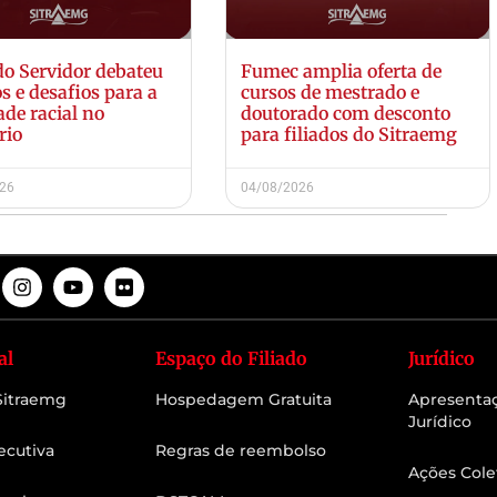
do Servidor debateu
Fumec amplia oferta de
s e desafios para a
cursos de mestrado e
ade racial no
doutorado com desconto
rio
para filiados do Sitraemg
026
04/08/2026
al
Espaço do Filiado
Jurídico
 Sitraemg
Hospedagem Gratuita
Apresenta
Jurídico
ecutiva
Regras de reembolso
Ações Cole