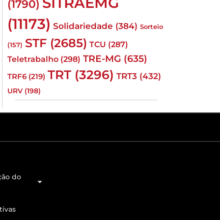
SITRAEMG
(1790)
(11173)
Solidariedade
(384)
Sorteio
STF
(2685)
TCU
(287)
(157)
TRE-MG
(635)
Teletrabalho
(298)
TRT
(3296)
TRT3
(432)
TRF6
(219)
URV
(198)
ção do
tivas