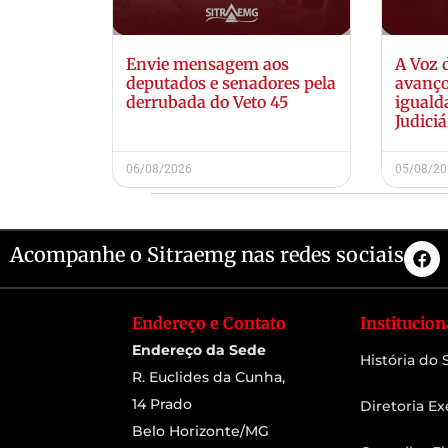
Envie mensagem aos
A Voz 
deputados e senadores pela
avanço
derrubada do Veto 45
iguald
Judiciá
06/08/2026
05/08/2
Acompanhe o Sitraemg nas redes sociais
Endereço e Contato
Institucion
Endereço da Sede
História do
R. Euclides da Cunha,
14 Prado
Diretoria Ex
Belo Horizonte/MG