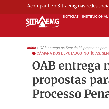
Acompanhe o Sitraemg nas redes socia
NOTÍCIAS
INSTITUCIONAL
Início
»
OAB entrega no Senado 33 propostas para 
CÂMARA DOS DEPUTADOS
,
NOTÍCIAS
,
SEN
OAB entrega 
propostas par
Processo Pena