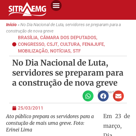
Início
»
No Dia Nacional de Luta, servidores se preparam para a
construção de nova greve
BRASÍLIA
,
CÂMARA DOS DEPUTADOS
,
CONGRESSO
,
CSJT
,
CULTURA
,
FENAJUFE
,
MOBILIZAÇÃO
,
NOTÍCIAS
,
STF
No Dia Nacional de Luta,
servidores se preparam para
a construção de nova greve
Compartilhe
25/03/2011
Em 23 de
Ato público prepara os servidores para a
constução de mais uma greve. Foto:
março,
Erinei Lima
Dia