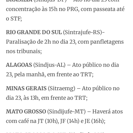
concentração às 15h no PRG, com passeata até
o STF;
RIO GRANDE DO SUL
(Sintrajufe-RS)-
Paralisação de 2h no dia 23, com panfletagens
nos tribunais;
ALAGOAS
(Sindjus-AL) – Ato público no dia
23, pela manhã, em frente ao TRT;
MINAS GERAIS
(Sitraemg) – Ato público no
dia 23, às 13h, em frente ao TRT;
MATO GROSSO
(Sindijufe-MT) – Haverá atos
com café na JT (10h), JF (14h) e JE (16h);