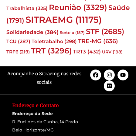
Reunião
(3329)
Saúde
Trabalhista
(325)
SITRAEMG
(11175)
(1791)
STF
(2685)
Solidariedade
(384)
Sorteio
(157)
TRE-MG
(636)
TCU
(287)
Teletrabalho
(298)
TRT
(3296)
TRT3
(432)
TRF6
(219)
URV
(198)
Acompanhe o Sitraemg nas redes
sociais
Endereço e Contato
Endereço da Sede
R. Euclides da Cunha, 14 Prado
Belo Horizonte/MG