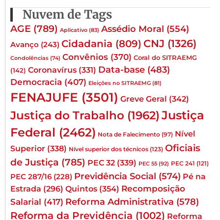
Nuvem de Tags
AGE
(789)
Assédio Moral
(554)
Aplicativo
(83)
CNJ
(1326)
Cidadania
(809)
Avanço
(243)
Convênios
(370)
Coral do SITRAEMG
Condolências
(74)
Data-base
(483)
Coronavírus
(331)
(142)
Democracia
(407)
Eleições no SITRAEMG
(81)
FENAJUFE
(3501)
Greve Geral
(342)
Justiça
Justiça do Trabalho
(1962)
Federal
(2462)
Nível
Nota de Falecimento
(97)
Oficiais
Superior
(338)
Nível superior dos técnicos
(123)
de Justiça
(785)
PEC 32
(339)
PEC 241
(121)
PEC 55
(92)
Previdência Social
(574)
Pé na
PEC 287/16
(228)
Quintos
(354)
Recomposição
Estrada
(296)
Reforma Administrativa
(578)
Salarial
(417)
Reforma da Previdência
(1002)
Reforma