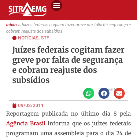
Início
»
Juízes federais cogitam fazer greve por falta de segurança e
cobram reajuste dos subsídios
NOTÍCIAS
,
STF
Juízes federais cogitam fazer
greve por falta de segurança
e cobram reajuste dos
subsídios
Compartilhe
09/02/2011
Reportagem publicada no último dia 8 pela
Agência Brasil
informa que os juízes federais
programam uma assembleia para o dia 24 de