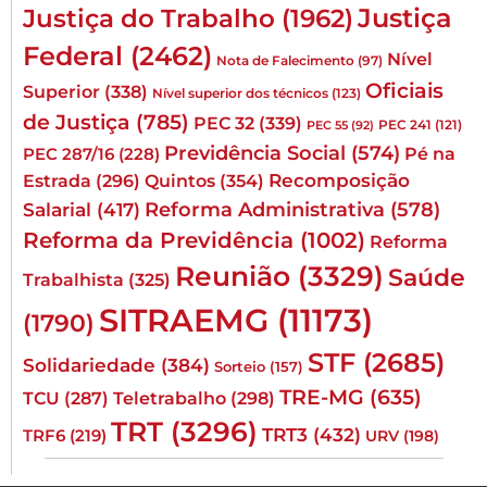
Justiça
Justiça do Trabalho
(1962)
Federal
(2462)
Nível
Nota de Falecimento
(97)
Oficiais
Superior
(338)
Nível superior dos técnicos
(123)
de Justiça
(785)
PEC 32
(339)
PEC 241
(121)
PEC 55
(92)
Previdência Social
(574)
Pé na
PEC 287/16
(228)
Quintos
(354)
Recomposição
Estrada
(296)
Reforma Administrativa
(578)
Salarial
(417)
Reforma da Previdência
(1002)
Reforma
Reunião
(3329)
Saúde
Trabalhista
(325)
SITRAEMG
(11173)
(1790)
STF
(2685)
Solidariedade
(384)
Sorteio
(157)
TRE-MG
(635)
TCU
(287)
Teletrabalho
(298)
TRT
(3296)
TRT3
(432)
TRF6
(219)
URV
(198)