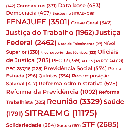
Data-base
(483)
Coronavírus
(331)
(142)
Democracia
(407)
Eleições no SITRAEMG
(81)
FENAJUFE
(3501)
Greve Geral
(342)
Justiça
Justiça do Trabalho
(1962)
Federal
(2462)
Nível
Nota de Falecimento
(97)
Oficiais
Superior
(338)
Nível superior dos técnicos
(123)
de Justiça
(785)
PEC 32
(339)
PEC 241
(121)
PEC 55
(92)
Previdência Social
(574)
Pé na
PEC 287/16
(228)
Quintos
(354)
Recomposição
Estrada
(296)
Reforma Administrativa
(578)
Salarial
(417)
Reforma da Previdência
(1002)
Reforma
Reunião
(3329)
Saúde
Trabalhista
(325)
SITRAEMG
(11175)
(1791)
STF
(2685)
Solidariedade
(384)
Sorteio
(157)