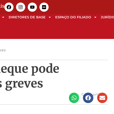
is
DIRETORES DE BASE
ESPAÇO DO FILIADO
JURÍDI
eves
heque pode
 greves
Compartilhe