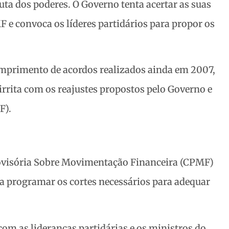
ta dos poderes. O Governo tenta acertar as suas
 e convoca os líderes partidários
para propor os
mprimento de acordos realizados ainda em 2007,
irrita com os reajustes propostos pelo Governo e
F).
ovisória Sobre Movimentação Financeira (CPMF)
a programar os cortes necessários para adequar
om as lideranças partidárias e os ministros do