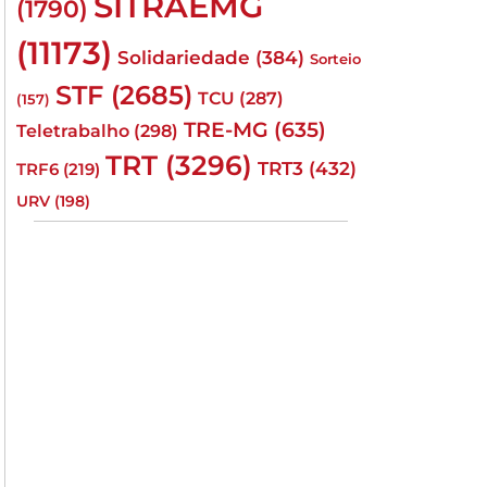
SITRAEMG
(1790)
(11173)
Solidariedade
(384)
Sorteio
STF
(2685)
TCU
(287)
(157)
TRE-MG
(635)
Teletrabalho
(298)
TRT
(3296)
TRT3
(432)
TRF6
(219)
URV
(198)