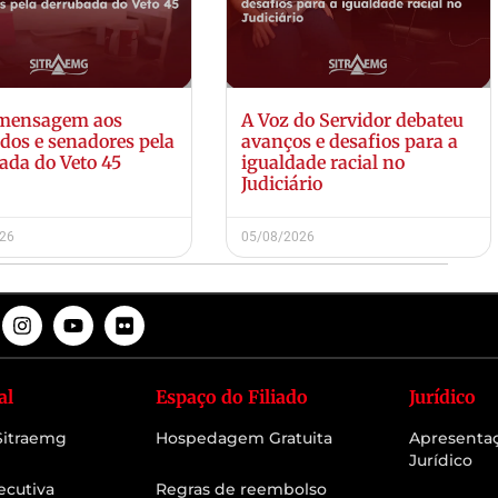
 mensagem aos
A Voz do Servidor debateu
dos e senadores pela
avanços e desafios para a
ada do Veto 45
igualdade racial no
Judiciário
026
05/08/2026
al
Espaço do Filiado
Jurídico
 Sitraemg
Hospedagem Gratuita
Apresenta
Jurídico
ecutiva
Regras de reembolso