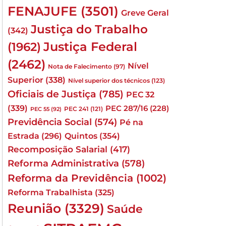
FENAJUFE
(3501)
Greve Geral
Justiça do Trabalho
(342)
Justiça Federal
(1962)
(2462)
Nível
Nota de Falecimento
(97)
Superior
(338)
Nível superior dos técnicos
(123)
Oficiais de Justiça
(785)
PEC 32
(339)
PEC 287/16
(228)
PEC 241
(121)
PEC 55
(92)
Previdência Social
(574)
Pé na
Quintos
(354)
Estrada
(296)
Recomposição Salarial
(417)
Reforma Administrativa
(578)
Reforma da Previdência
(1002)
Reforma Trabalhista
(325)
Reunião
(3329)
Saúde