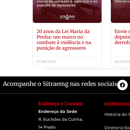
20 anos da Lei Maria da
Envie
Penha: um marco no
deputa
combate à violência e na
derrub
punição de agressores
07/08/2026
06/08/2
Acompanhe o Sitraemg nas redes sociais
Endereço e Contato
Institucion
Endereço da Sede
História do
R. Euclides da Cunha,
14 Prado
Diretoria Ex