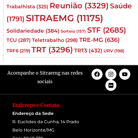
Reunião
(3329)
Saúde
Trabalhista
(325)
SITRAEMG
(11175)
(1791)
STF
(2685)
Solidariedade
(384)
Sorteio
(157)
TRE-MG
(636)
TCU
(287)
Teletrabalho
(298)
TRT
(3296)
TRT3
(432)
TRF6
(219)
URV
(198)
Acompanhe o Sitraemg nas redes
sociais
Endereço e Contato
Endereço da Sede
R. Euclides da Cunha, 14 Prado
Belo Horizonte/MG