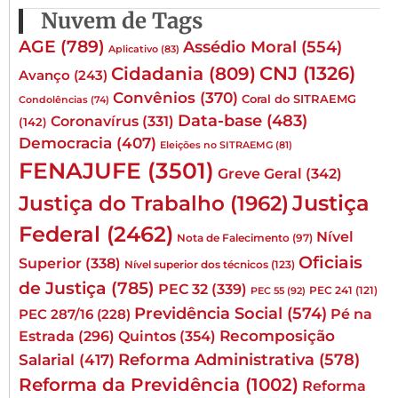
Nuvem de Tags
AGE
(789)
Assédio Moral
(554)
Aplicativo
(83)
CNJ
(1326)
Cidadania
(809)
Avanço
(243)
Convênios
(370)
Coral do SITRAEMG
Condolências
(74)
Data-base
(483)
Coronavírus
(331)
(142)
Democracia
(407)
Eleições no SITRAEMG
(81)
FENAJUFE
(3501)
Greve Geral
(342)
Justiça
Justiça do Trabalho
(1962)
Federal
(2462)
Nível
Nota de Falecimento
(97)
Oficiais
Superior
(338)
Nível superior dos técnicos
(123)
de Justiça
(785)
PEC 32
(339)
PEC 241
(121)
PEC 55
(92)
Previdência Social
(574)
Pé na
PEC 287/16
(228)
Quintos
(354)
Recomposição
Estrada
(296)
Reforma Administrativa
(578)
Salarial
(417)
Reforma da Previdência
(1002)
Reforma