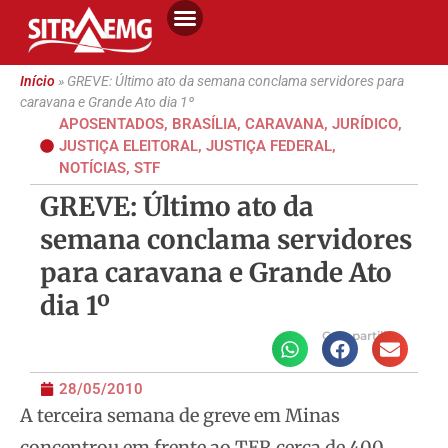
Início
»
GREVE: Último ato da semana conclama servidores para
caravana e Grande Ato dia 1º
APOSENTADOS
,
BRASÍLIA
,
CARAVANA
,
JURÍDICO
,
JUSTIÇA ELEITORAL
,
JUSTIÇA FEDERAL
,
NOTÍCIAS
,
STF
GREVE: Último ato da
semana conclama servidores
para caravana e Grande Ato
dia 1º
Compartilhe
28/05/2010
A terceira semana de greve em Minas
concentrou em frente ao TER cerca de 400