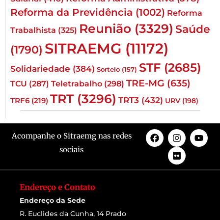
Reforma da Previdência
(1002)
Reforma
Reunião
(3329)
Saúde
Trabalhista
(325)
SITRAEMG
(11172)
(1790)
STF
(2685)
Solidariedade
(384)
Sorteio
(157)
TRE-MG
(635)
TCU
(287)
Teletrabalho
(298)
TRT
(3296)
TRT3
(432)
TRF6
(219)
URV
(198)
Acompanhe o Sitraemg nas redes
sociais
Endereço e Contato
Endereço da Sede
R. Euclides da Cunha, 14 Prado