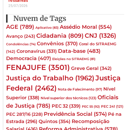
ressalvas
25/07/2026
Nuvem de Tags
AGE
(789)
Assédio Moral
(554)
Aplicativo
(83)
CNJ
(1326)
Cidadania
(809)
Avanço
(243)
Convênios
(370)
Coral do SITRAEMG
Condolências
(74)
Data-base
(483)
Coronavírus
(331)
(142)
Democracia
(407)
Eleições no SITRAEMG
(81)
FENAJUFE
(3501)
Greve Geral
(342)
Justiça
Justiça do Trabalho
(1962)
Federal
(2462)
Nível
Nota de Falecimento
(97)
Oficiais
Superior
(338)
Nível superior dos técnicos
(123)
de Justiça
(785)
PEC 32
(339)
PEC 241
(121)
PEC 55
(92)
Previdência Social
(574)
Pé na
PEC 287/16
(228)
Quintos
(354)
Recomposição
Estrada
(296)
Reforma Administrativa
(578)
Salarial
(416)