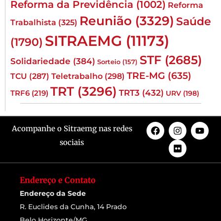
Reforma da Previdência
(1002)
Reforma
Reunião
(3329)
Saúde
Trabalhista
(325)
SITRAEMG
(11173)
(1790)
STF
(2685)
Solidariedade
(384)
Sorteio
(157)
TRE-MG
(635)
TCU
(287)
Teletrabalho
(298)
TRT
(3296)
TRT3
(432)
TRF6
(219)
URV
(198)
Acompanhe o Sitraemg nas redes
sociais
Endereço e Contato
Endereço da Sede
R. Euclides da Cunha, 14 Prado
Belo Horizonte/MG