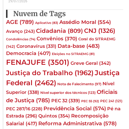
29/07/2026
Nuvem de Tags
AGE
(789)
Assédio Moral
(554)
Aplicativo
(83)
CNJ
(1326)
Cidadania
(809)
Avanço
(243)
Convênios
(370)
Coral do SITRAEMG
Condolências
(74)
Data-base
(483)
Coronavírus
(331)
(142)
Democracia
(407)
Eleições no SITRAEMG
(81)
FENAJUFE
(3501)
Greve Geral
(342)
Justiça
Justiça do Trabalho
(1962)
Federal
(2462)
Nível
Nota de Falecimento
(97)
Oficiais
Superior
(338)
Nível superior dos técnicos
(123)
de Justiça
(785)
PEC 32
(339)
PEC 241
(121)
PEC 55
(92)
Previdência Social
(574)
Pé na
PEC 287/16
(228)
Quintos
(354)
Recomposição
Estrada
(296)
Reforma Administrativa
(578)
Salarial
(417)