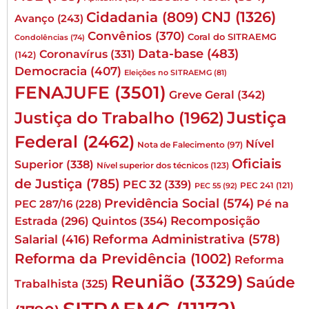
CNJ
(1326)
Cidadania
(809)
Avanço
(243)
Convênios
(370)
Coral do SITRAEMG
Condolências
(74)
Data-base
(483)
Coronavírus
(331)
(142)
Democracia
(407)
Eleições no SITRAEMG
(81)
FENAJUFE
(3501)
Greve Geral
(342)
Justiça
Justiça do Trabalho
(1962)
Federal
(2462)
Nível
Nota de Falecimento
(97)
Oficiais
Superior
(338)
Nível superior dos técnicos
(123)
de Justiça
(785)
PEC 32
(339)
PEC 241
(121)
PEC 55
(92)
Previdência Social
(574)
Pé na
PEC 287/16
(228)
Quintos
(354)
Recomposição
Estrada
(296)
Reforma Administrativa
(578)
Salarial
(416)
Reforma da Previdência
(1002)
Reforma
Reunião
(3329)
Saúde
Trabalhista
(325)