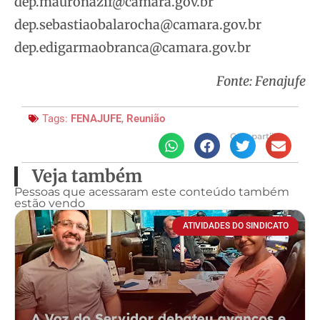
dep.mauronazif@camara.gov.br
dep.sebastiaobalarocha@camara.gov.br
dep.edigarmaobranca@camara.gov.br
Fonte: Fenajufe
Tags:
FENAJUFE
,
Reunião
Compartilhe
Veja também
Pessoas que acessaram este conteúdo também
estão vendo
ATIVIDADES DO SINDICATO