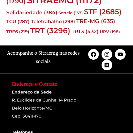
SITRAEMG
(11172)
(1790)
STF
(2685)
Solidariedade
(384)
Sorteio
(157)
TRE-MG
(635)
TCU
(287)
Teletrabalho
(298)
TRT
(3296)
TRT3
(432)
TRF6
(219)
URV
(198)
Acompanhe o Sitraemg nas redes
sociais
Endereço e Contato
Endereço da Sede
R. Euclides da Cunha, 14 Prado
Belo Horizonte/MG
Cep: 30411-170
Telefones