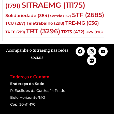
SITRAEMG
(11175)
(1791)
STF
(2685)
Solidariedade
(384)
Sorteio
(157)
TRE-MG
(636)
TCU
(287)
Teletrabalho
(298)
TRT
(3296)
TRT3
(432)
TRF6
(219)
URV
(198)
Acompanhe o Sitraemg nas redes
sociais
Endereço e Contato
Endereço da Sede
R. Euclides da Cunha, 14 Prado
Belo Horizonte/MG
Cep: 30411-170