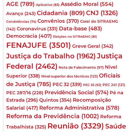
AGE
(789)
Assédio Moral
(554)
Aplicativo
(83)
CNJ
(1326)
Cidadania
(809)
Avanço
(243)
Convênios
(370)
Coral do SITRAEMG
Condolências
(74)
Data-base
(483)
Coronavírus
(331)
(142)
Democracia
(407)
Eleições no SITRAEMG
(81)
FENAJUFE
(3501)
Greve Geral
(342)
Justiça
Justiça do Trabalho
(1962)
Federal
(2462)
Nível
Nota de Falecimento
(97)
Oficiais
Superior
(338)
Nível superior dos técnicos
(123)
de Justiça
(785)
PEC 32
(339)
PEC 241
(121)
PEC 55
(92)
Previdência Social
(574)
Pé na
PEC 287/16
(228)
Quintos
(354)
Recomposição
Estrada
(296)
Reforma Administrativa
(578)
Salarial
(417)
Reforma da Previdência
(1002)
Reforma
Reunião
(3329)
Saúde
Trabalhista
(325)