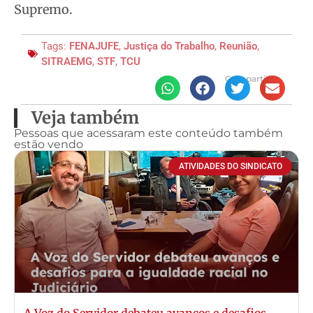
Supremo.
Tags:
FENAJUFE
,
Justiça do Trabalho
,
Reunião
,
SITRAEMG
,
STF
,
TCU
Compartilhe
Veja também
Pessoas que acessaram este conteúdo também
estão vendo
ATIVIDADES DO SINDICATO