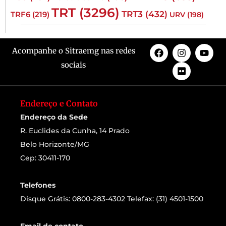
TRT
(3296)
TRT3
(432)
TRF6
(219)
URV
(198)
Acompanhe o Sitraemg nas redes
sociais
Endereço e Contato
Endereço da Sede
R. Euclides da Cunha, 14 Prado
Belo Horizonte/MG
Cep: 30411-170
Telefones
Disque Grátis: 0800-283-4302 Telefax: (31) 4501-1500