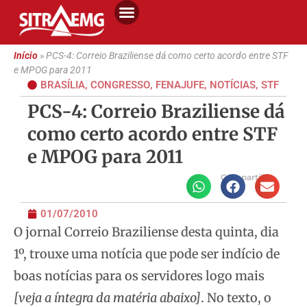
Início
»
PCS-4: Correio Braziliense dá como certo acordo entre STF
e MPOG para 2011
BRASÍLIA
,
CONGRESSO
,
FENAJUFE
,
NOTÍCIAS
,
STF
PCS-4: Correio Braziliense dá
como certo acordo entre STF
e MPOG para 2011
Compartilhe
01/07/2010
O jornal Correio Braziliense desta quinta, dia
1º, trouxe uma notícia que pode ser indício de
boas notícias para os servidores logo mais
[veja a íntegra da matéria abaixo]
. No texto, o