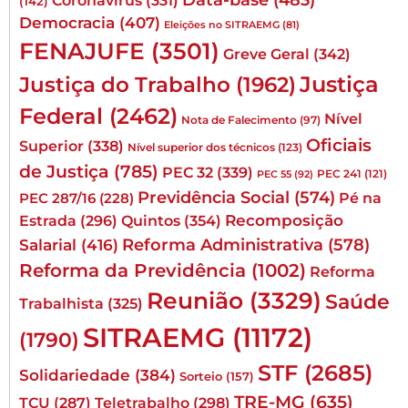
Coronavírus
(331)
(142)
Democracia
(407)
Eleições no SITRAEMG
(81)
FENAJUFE
(3501)
Greve Geral
(342)
Justiça
Justiça do Trabalho
(1962)
Federal
(2462)
Nível
Nota de Falecimento
(97)
Oficiais
Superior
(338)
Nível superior dos técnicos
(123)
de Justiça
(785)
PEC 32
(339)
PEC 241
(121)
PEC 55
(92)
Previdência Social
(574)
Pé na
PEC 287/16
(228)
Quintos
(354)
Recomposição
Estrada
(296)
Reforma Administrativa
(578)
Salarial
(416)
Reforma da Previdência
(1002)
Reforma
Reunião
(3329)
Saúde
Trabalhista
(325)
SITRAEMG
(11172)
(1790)
STF
(2685)
Solidariedade
(384)
Sorteio
(157)
TRE-MG
(635)
TCU
(287)
Teletrabalho
(298)