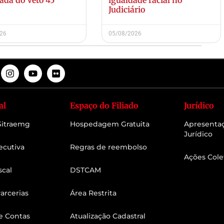
Judiciário
026
05/08/2026
al
Espaço do Filiado
Jurídico
 Sitraemg
Hospedagem Gratuita
Apresenta
Jurídico
ecutiva
Regras de reembolso
Ações Cole
scal
DSTCAM
arcerias
Área Restrita
e Contas
Atualização Cadastral