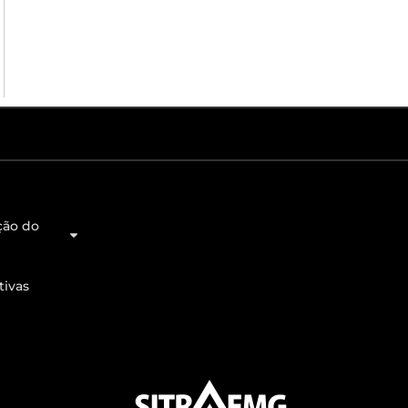
ção do
tivas