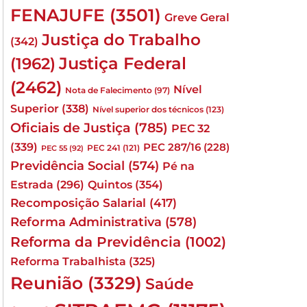
FENAJUFE
(3501)
Greve Geral
Justiça do Trabalho
(342)
Justiça Federal
(1962)
(2462)
Nível
Nota de Falecimento
(97)
Superior
(338)
Nível superior dos técnicos
(123)
Oficiais de Justiça
(785)
PEC 32
(339)
PEC 287/16
(228)
PEC 241
(121)
PEC 55
(92)
Previdência Social
(574)
Pé na
Quintos
(354)
Estrada
(296)
Recomposição Salarial
(417)
Reforma Administrativa
(578)
Reforma da Previdência
(1002)
Reforma Trabalhista
(325)
Reunião
(3329)
Saúde