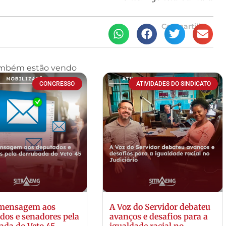
Compartilhe
ambém estão vendo
CONGRESSO
ATIVIDADES DO SINDICATO
 mensagem aos
A Voz do Servidor debateu
dos e senadores pela
avanços e desafios para a
ada do Veto 45
igualdade racial no