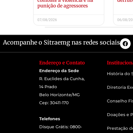
punição de agressores
07/08/2026
06/08/2
Acompanhe o Sitraemg nas redes sociais
Endereço e Contato
Institucion
Endereço da Sede
História do
R. Euclides da Cunha,
14 Prado
Diretoria Ex
Belo Horizonte/MG
Conselho Fi
Cep: 30411-170
Doações e P
Telefones
Disque Grátis: 0800-
Prestação d