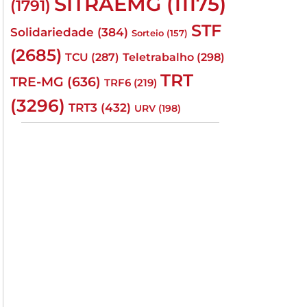
SITRAEMG
(11175)
(1791)
STF
Solidariedade
(384)
Sorteio
(157)
(2685)
TCU
(287)
Teletrabalho
(298)
TRT
TRE-MG
(636)
TRF6
(219)
(3296)
TRT3
(432)
URV
(198)