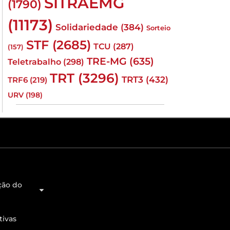
SITRAEMG
(1790)
(11173)
Solidariedade
(384)
Sorteio
STF
(2685)
TCU
(287)
(157)
TRE-MG
(635)
Teletrabalho
(298)
TRT
(3296)
TRT3
(432)
TRF6
(219)
URV
(198)
ção do
tivas