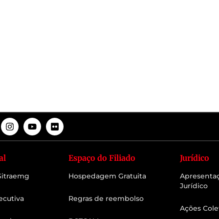
al
Espaço do Filiado
Jurídico
 Sitraemg
Hospedagem Gratuita
Apresenta
Jurídico
ecutiva
Regras de reembolso
Ações Cole