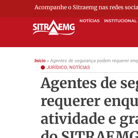
Acompanhe o Sitraemg nas redes socia
NOTÍCIAS
INSTITUCIONAL
Início
»
Agentes de segurança podem requerer enqu
JURÍDICO
,
NOTÍCIAS
Agentes de s
requerer enq
atividade e gr
do SITRAEM