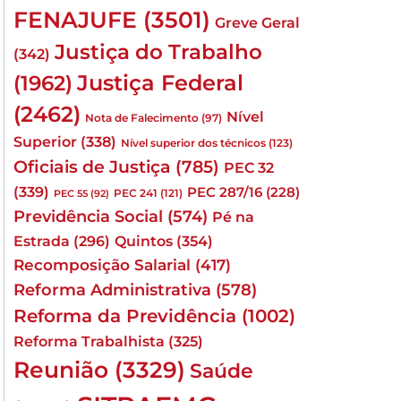
FENAJUFE
(3501)
Greve Geral
Justiça do Trabalho
(342)
Justiça Federal
(1962)
(2462)
Nível
Nota de Falecimento
(97)
Superior
(338)
Nível superior dos técnicos
(123)
Oficiais de Justiça
(785)
PEC 32
(339)
PEC 287/16
(228)
PEC 241
(121)
PEC 55
(92)
Previdência Social
(574)
Pé na
Quintos
(354)
Estrada
(296)
Recomposição Salarial
(417)
Reforma Administrativa
(578)
Reforma da Previdência
(1002)
Reforma Trabalhista
(325)
Reunião
(3329)
Saúde