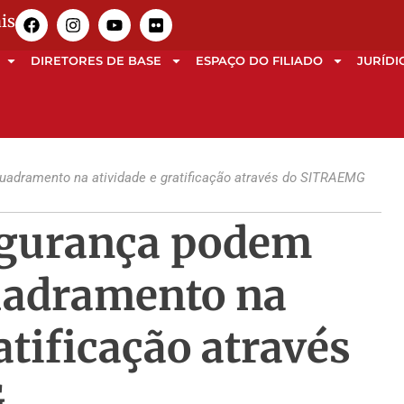
is
DIRETORES DE BASE
ESPAÇO DO FILIADO
JURÍDI
adramento na atividade e gratificação através do SITRAEMG
egurança podem
uadramento na
atificação através
G