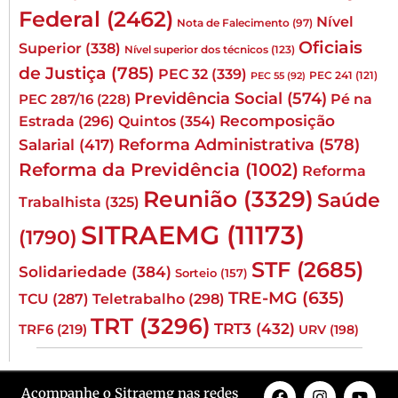
Federal
(2462)
Nível
Nota de Falecimento
(97)
Oficiais
Superior
(338)
Nível superior dos técnicos
(123)
de Justiça
(785)
PEC 32
(339)
PEC 241
(121)
PEC 55
(92)
Previdência Social
(574)
Pé na
PEC 287/16
(228)
Quintos
(354)
Recomposição
Estrada
(296)
Reforma Administrativa
(578)
Salarial
(417)
Reforma da Previdência
(1002)
Reforma
Reunião
(3329)
Saúde
Trabalhista
(325)
SITRAEMG
(11173)
(1790)
STF
(2685)
Solidariedade
(384)
Sorteio
(157)
TRE-MG
(635)
TCU
(287)
Teletrabalho
(298)
TRT
(3296)
TRT3
(432)
TRF6
(219)
URV
(198)
Acompanhe o Sitraemg nas redes