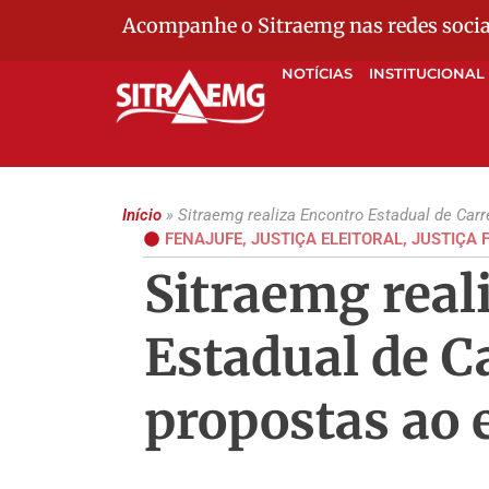
Acompanhe o Sitraemg nas redes socia
NOTÍCIAS
INSTITUCIONAL
Início
»
Sitraemg realiza Encontro Estadual de Carre
FENAJUFE
,
JUSTIÇA ELEITORAL
,
JUSTIÇA 
Sitraemg real
Estadual de Ca
propostas ao 