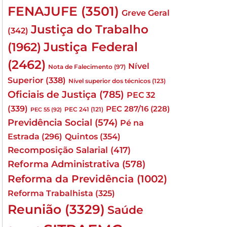
FENAJUFE
(3501)
Greve Geral
Justiça do Trabalho
(342)
Justiça Federal
(1962)
(2462)
Nível
Nota de Falecimento
(97)
Superior
(338)
Nível superior dos técnicos
(123)
Oficiais de Justiça
(785)
PEC 32
(339)
PEC 287/16
(228)
PEC 241
(121)
PEC 55
(92)
Previdência Social
(574)
Pé na
Quintos
(354)
Estrada
(296)
Recomposição Salarial
(417)
Reforma Administrativa
(578)
Reforma da Previdência
(1002)
Reforma Trabalhista
(325)
Reunião
(3329)
Saúde