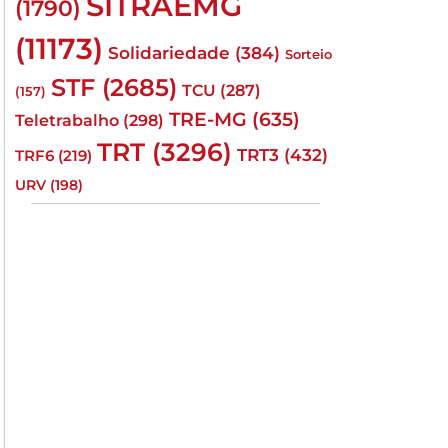
SITRAEMG
(1790)
(11173)
Solidariedade
(384)
Sorteio
STF
(2685)
TCU
(287)
(157)
TRE-MG
(635)
Teletrabalho
(298)
TRT
(3296)
TRT3
(432)
TRF6
(219)
URV
(198)