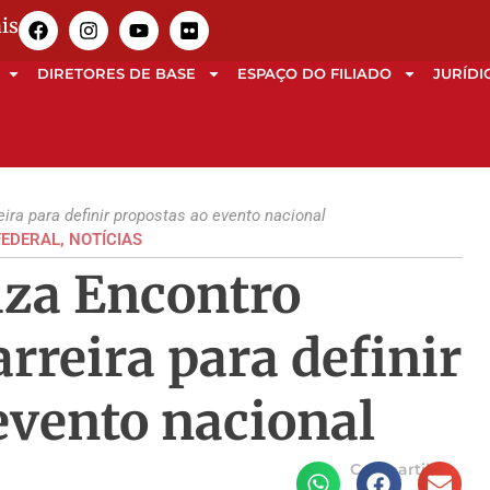
is
DIRETORES DE BASE
ESPAÇO DO FILIADO
JURÍDI
ira para definir propostas ao evento nacional
FEDERAL
,
NOTÍCIAS
iza Encontro
rreira para definir
evento nacional
Compartilhe