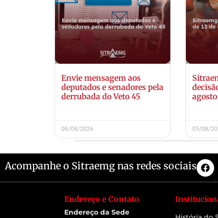
Envie mensagem aos
Sitra
deputados e senadores pela
decisã
derrubada do Veto 45
agosto
06/08/2026
05/08/2
Acompanhe o Sitraemg nas redes sociais
Endereço e Contato
Institucion
Endereço da Sede
História do