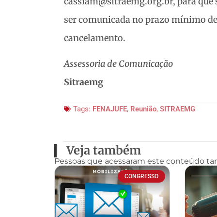
cassiam@sitraemg.org.br, para que se
ser comunicada no prazo mínimo de 2
cancelamento.
Assessoria de Comunicação
Sitraemg
Tags:
FENAJUFE
,
Reunião
,
SITRAEMG
Veja também
Pessoas que acessaram este conteúdo t
CONGRESSO