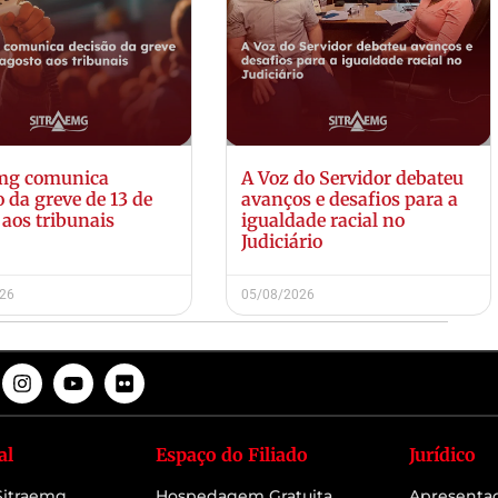
emg comunica
A Voz do Servidor debateu
o da greve de 13 de
avanços e desafios para a
 aos tribunais
igualdade racial no
Judiciário
026
05/08/2026
al
Espaço do Filiado
Jurídico
 Sitraemg
Hospedagem Gratuita
Apresenta