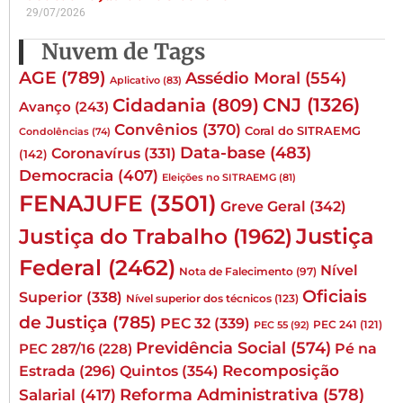
29/07/2026
Nuvem de Tags
AGE
(789)
Assédio Moral
(554)
Aplicativo
(83)
CNJ
(1326)
Cidadania
(809)
Avanço
(243)
Convênios
(370)
Coral do SITRAEMG
Condolências
(74)
Data-base
(483)
Coronavírus
(331)
(142)
Democracia
(407)
Eleições no SITRAEMG
(81)
FENAJUFE
(3501)
Greve Geral
(342)
Justiça
Justiça do Trabalho
(1962)
Federal
(2462)
Nível
Nota de Falecimento
(97)
Oficiais
Superior
(338)
Nível superior dos técnicos
(123)
de Justiça
(785)
PEC 32
(339)
PEC 241
(121)
PEC 55
(92)
Previdência Social
(574)
Pé na
PEC 287/16
(228)
Quintos
(354)
Recomposição
Estrada
(296)
Reforma Administrativa
(578)
Salarial
(417)