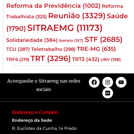
Reforma da Previdência
(1002)
Reforma
Reunião
(3329)
Saúde
Trabalhista
(325)
SITRAEMG
(11173)
(1790)
STF
(2685)
Solidariedade
(384)
Sorteio
(157)
TRE-MG
(635)
TCU
(287)
Teletrabalho
(298)
TRT
(3296)
TRT3
(432)
TRF6
(219)
URV
(198)
Acompanhe o Sitraemg nas redes
sociais
Endereço e Contato
Endereço da Sede
R. Euclides da Cunha, 14 Prado