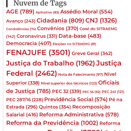
Nuvem de Tags
AGE
(789)
Assédio Moral
(554)
Aplicativo
(83)
CNJ
(1326)
Cidadania
(809)
Avanço
(243)
Convênios
(370)
Coral do SITRAEMG
Condolências
(74)
Data-base
(483)
Coronavírus
(331)
(142)
Democracia
(407)
Eleições no SITRAEMG
(81)
FENAJUFE
(3501)
Greve Geral
(342)
Justiça
Justiça do Trabalho
(1962)
Federal
(2462)
Nível
Nota de Falecimento
(97)
Oficiais
Superior
(338)
Nível superior dos técnicos
(123)
de Justiça
(785)
PEC 32
(339)
PEC 241
(121)
PEC 55
(92)
Previdência Social
(574)
Pé na
PEC 287/16
(228)
Quintos
(354)
Recomposição
Estrada
(296)
Reforma Administrativa
(578)
Salarial
(416)
Reforma da Previdência
(1002)
Reforma