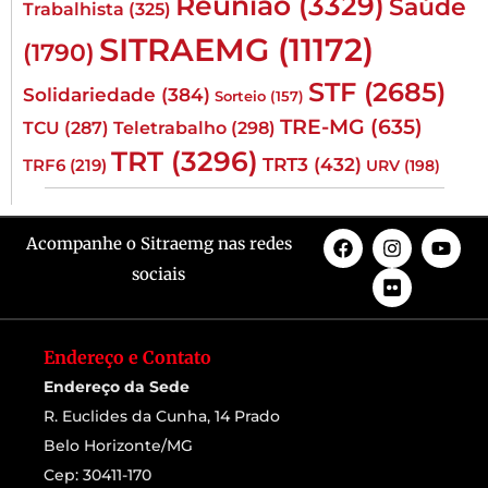
Reunião
(3329)
Saúde
Trabalhista
(325)
SITRAEMG
(11172)
(1790)
STF
(2685)
Solidariedade
(384)
Sorteio
(157)
TRE-MG
(635)
TCU
(287)
Teletrabalho
(298)
TRT
(3296)
TRT3
(432)
TRF6
(219)
URV
(198)
Acompanhe o Sitraemg nas redes
sociais
Endereço e Contato
Endereço da Sede
R. Euclides da Cunha, 14 Prado
Belo Horizonte/MG
Cep: 30411-170