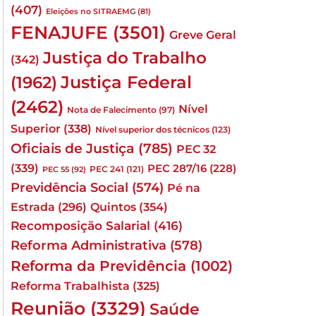
(407)
Eleições no SITRAEMG
(81)
FENAJUFE
(3501)
Greve Geral
Justiça do Trabalho
(342)
Justiça Federal
(1962)
(2462)
Nível
Nota de Falecimento
(97)
Superior
(338)
Nível superior dos técnicos
(123)
Oficiais de Justiça
(785)
PEC 32
(339)
PEC 287/16
(228)
PEC 241
(121)
PEC 55
(92)
Previdência Social
(574)
Pé na
Quintos
(354)
Estrada
(296)
Recomposição Salarial
(416)
Reforma Administrativa
(578)
Reforma da Previdência
(1002)
Reforma Trabalhista
(325)
Reunião
(3329)
Saúde