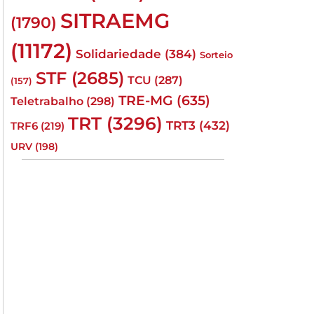
SITRAEMG
(1790)
(11172)
Solidariedade
(384)
Sorteio
STF
(2685)
TCU
(287)
(157)
TRE-MG
(635)
Teletrabalho
(298)
TRT
(3296)
TRT3
(432)
TRF6
(219)
URV
(198)