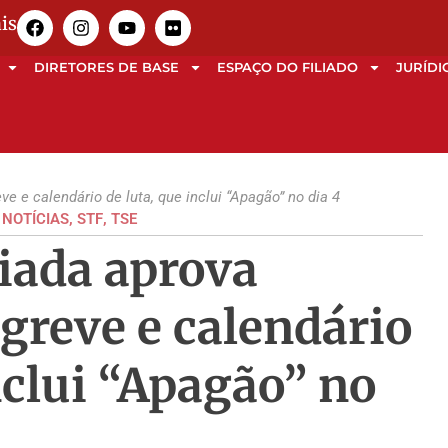
is
DIRETORES DE BASE
ESPAÇO DO FILIADO
JURÍDI
 e calendário de luta, que inclui “Apagão” no dia 4
,
NOTÍCIAS
,
STF
,
TSE
iada aprova
greve e calendário
nclui “Apagão” no