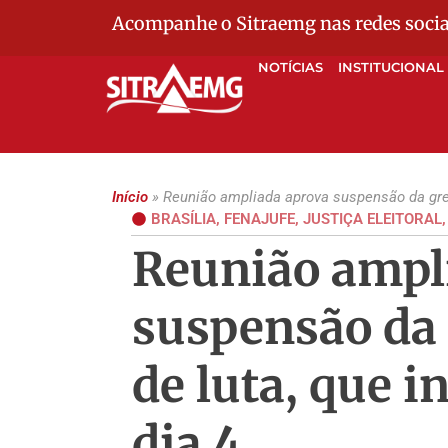
Acompanhe o Sitraemg nas redes socia
NOTÍCIAS
INSTITUCIONAL
Início
»
Reunião ampliada aprova suspensão da greve
BRASÍLIA
,
FENAJUFE
,
JUSTIÇA ELEITORAL
Reunião ampl
suspensão da 
de luta, que i
dia 4