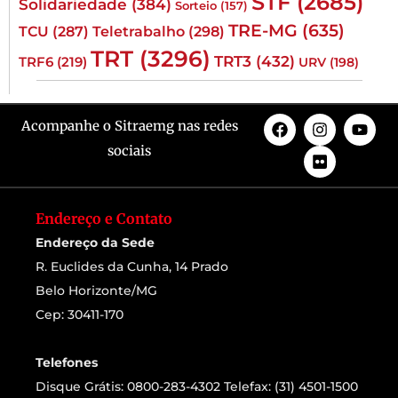
STF
(2685)
Solidariedade
(384)
Sorteio
(157)
TRE-MG
(635)
TCU
(287)
Teletrabalho
(298)
TRT
(3296)
TRT3
(432)
TRF6
(219)
URV
(198)
Acompanhe o Sitraemg nas redes
sociais
Endereço e Contato
Endereço da Sede
R. Euclides da Cunha, 14 Prado
Belo Horizonte/MG
Cep: 30411-170
Telefones
Disque Grátis: 0800-283-4302 Telefax: (31) 4501-1500