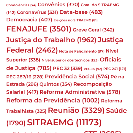
Convênios
(370)
Coral do SITRAEMG
Condolências
(74)
Data-base
(483)
Coronavírus
(331)
(142)
Democracia
(407)
Eleições no SITRAEMG
(81)
FENAJUFE
(3501)
Greve Geral
(342)
Justiça
Justiça do Trabalho
(1962)
Federal
(2462)
Nível
Nota de Falecimento
(97)
Oficiais
Superior
(338)
Nível superior dos técnicos
(123)
de Justiça
(785)
PEC 32
(339)
PEC 241
(121)
PEC 55
(92)
Previdência Social
(574)
Pé na
PEC 287/16
(228)
Quintos
(354)
Recomposição
Estrada
(296)
Reforma Administrativa
(578)
Salarial
(417)
Reforma da Previdência
(1002)
Reforma
Reunião
(3329)
Saúde
Trabalhista
(325)
SITRAEMG
(11173)
(1790)