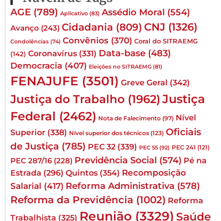
AGE
(789)
Assédio Moral
(554)
Aplicativo
(83)
CNJ
(1326)
Cidadania
(809)
Avanço
(243)
Convênios
(370)
Coral do SITRAEMG
Condolências
(74)
Data-base
(483)
Coronavírus
(331)
(142)
Democracia
(407)
Eleições no SITRAEMG
(81)
FENAJUFE
(3501)
Greve Geral
(342)
Justiça
Justiça do Trabalho
(1962)
Federal
(2462)
Nível
Nota de Falecimento
(97)
Oficiais
Superior
(338)
Nível superior dos técnicos
(123)
de Justiça
(785)
PEC 32
(339)
PEC 241
(121)
PEC 55
(92)
Previdência Social
(574)
Pé na
PEC 287/16
(228)
Quintos
(354)
Recomposição
Estrada
(296)
Reforma Administrativa
(578)
Salarial
(417)
Reforma da Previdência
(1002)
Reforma
Reunião
(3329)
Saúde
Trabalhista
(325)