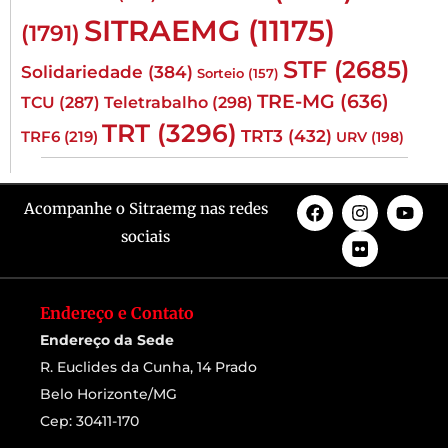
SITRAEMG
(11175)
(1791)
STF
(2685)
Solidariedade
(384)
Sorteio
(157)
TRE-MG
(636)
TCU
(287)
Teletrabalho
(298)
TRT
(3296)
TRT3
(432)
TRF6
(219)
URV
(198)
Acompanhe o Sitraemg nas redes
sociais
Endereço e Contato
Endereço da Sede
R. Euclides da Cunha, 14 Prado
Belo Horizonte/MG
Cep: 30411-170