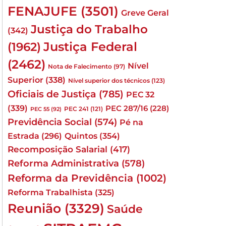
FENAJUFE
(3501)
Greve Geral
Justiça do Trabalho
(342)
Justiça Federal
(1962)
(2462)
Nível
Nota de Falecimento
(97)
Superior
(338)
Nível superior dos técnicos
(123)
Oficiais de Justiça
(785)
PEC 32
(339)
PEC 287/16
(228)
PEC 241
(121)
PEC 55
(92)
Previdência Social
(574)
Pé na
Quintos
(354)
Estrada
(296)
Recomposição Salarial
(417)
Reforma Administrativa
(578)
Reforma da Previdência
(1002)
Reforma Trabalhista
(325)
Reunião
(3329)
Saúde