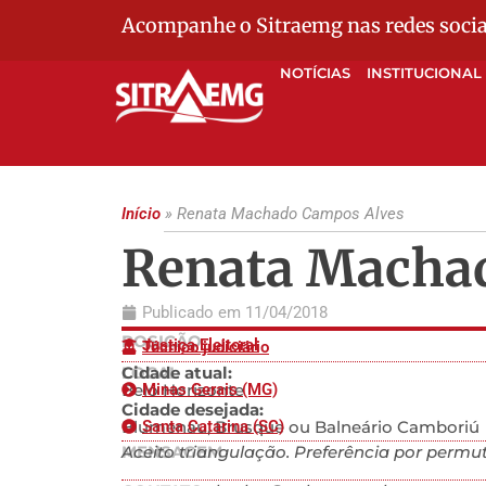
Acompanhe o Sitraemg nas redes socia
NOTÍCIAS
INSTITUCIONAL
Início
»
Renata Machado Campos Alves
Renata Macha
Publicado em
11/04/2018
POSIÇÃO
Justiça Eleitoral
Técnico judiciário
LOCAL
Cidade atual:
Belo Horizonte
Minas Gerais (MG)
Cidade desejada:
Blumenau, Brusque ou Balneário Camboriú
Santa Catarina (SC)
MENSAGEM
Aceito triangulação. Preferência por permuta