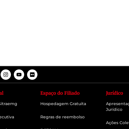
al
Espaço do Filiado
Jurídico
 Sitraemg
Hospedagem Gratuita
Apresenta
Jurídico
ecutiva
Regras de reembolso
Ações Cole