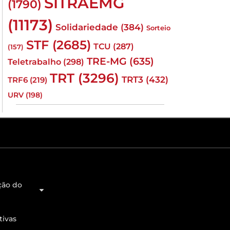
SITRAEMG
(1790)
(11173)
Solidariedade
(384)
Sorteio
STF
(2685)
TCU
(287)
(157)
TRE-MG
(635)
Teletrabalho
(298)
TRT
(3296)
TRT3
(432)
TRF6
(219)
URV
(198)
ção do
tivas