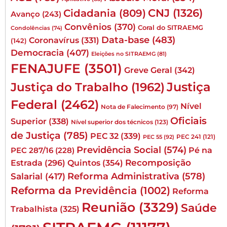
CNJ
(1326)
Cidadania
(809)
Avanço
(243)
Convênios
(370)
Coral do SITRAEMG
Condolências
(74)
Data-base
(483)
Coronavírus
(331)
(142)
Democracia
(407)
Eleições no SITRAEMG
(81)
FENAJUFE
(3501)
Greve Geral
(342)
Justiça
Justiça do Trabalho
(1962)
Federal
(2462)
Nível
Nota de Falecimento
(97)
Oficiais
Superior
(338)
Nível superior dos técnicos
(123)
de Justiça
(785)
PEC 32
(339)
PEC 241
(121)
PEC 55
(92)
Previdência Social
(574)
Pé na
PEC 287/16
(228)
Quintos
(354)
Recomposição
Estrada
(296)
Reforma Administrativa
(578)
Salarial
(417)
Reforma da Previdência
(1002)
Reforma
Reunião
(3329)
Saúde
Trabalhista
(325)