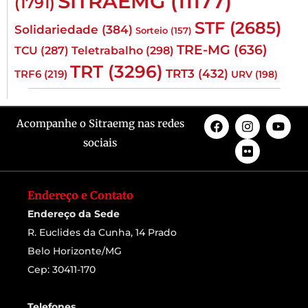
SITRAEMG
(11177)
(1791)
STF
(2685)
Solidariedade
(384)
Sorteio
(157)
TRE-MG
(636)
TCU
(287)
Teletrabalho
(298)
TRT
(3296)
TRT3
(432)
TRF6
(219)
URV
(198)
Acompanhe o Sitraemg nas redes
sociais
Endereço e Contato
Endereço da Sede
R. Euclides da Cunha, 14 Prado
Belo Horizonte/MG
Cep: 30411-170
Telefones