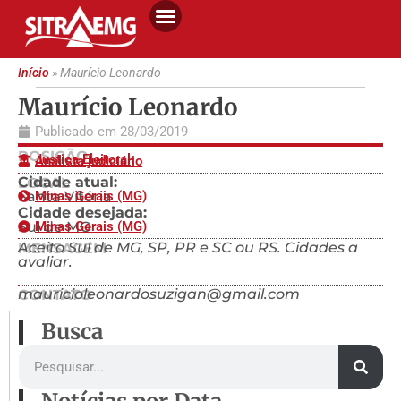
Início
»
Maurício Leonardo
Maurício Leonardo
Publicado em
28/03/2019
POSIÇÃO
Justiça Eleitoral
Analista judiciário
Cidade atual:
LOCAL
Santa Vitória
Minas Gerais (MG)
Cidade desejada:
Sul de MG
Minas Gerais (MG)
Aceito Sul de MG, SP, PR e SC ou RS. Cidades a
MENSAGEM
avaliar.
mauricioleonardosuzigan@gmail.com
CONTATO
Busca