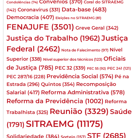
Convênios
(370)
Coral do SITRAEMG
Condolências
(74)
Data-base
(483)
Coronavírus
(331)
(142)
Democracia
(407)
Eleições no SITRAEMG
(81)
FENAJUFE
(3501)
Greve Geral
(342)
Justiça
Justiça do Trabalho
(1962)
Federal
(2462)
Nível
Nota de Falecimento
(97)
Oficiais
Superior
(338)
Nível superior dos técnicos
(123)
de Justiça
(785)
PEC 32
(339)
PEC 241
(121)
PEC 55
(92)
Previdência Social
(574)
Pé na
PEC 287/16
(228)
Quintos
(354)
Recomposição
Estrada
(296)
Reforma Administrativa
(578)
Salarial
(417)
Reforma da Previdência
(1002)
Reforma
Reunião
(3329)
Saúde
Trabalhista
(325)
SITRAEMG
(11175)
(1791)
STF
(2685)
Solidariedade
(384)
Sorteio
(157)