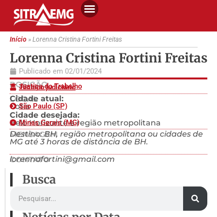
Início
»
Lorenna Cristina Fortini Freitas
Lorenna Cristina Fortini Freitas
Publicado em
02/01/2024
POSIÇÃO
Justiça do Trabalho
Técnico judiciário
Cidade atual:
LOCAL
Cotia
São Paulo (SP)
Cidade desejada:
Belo Horizonte e região metropolitana
Minas Gerais (MG)
Destino: BH, região metropolitana ou cidades de
MENSAGEM
MG até 3 horas de distância de BH.
lorennafortini@gmail.com
CONTATO
Busca