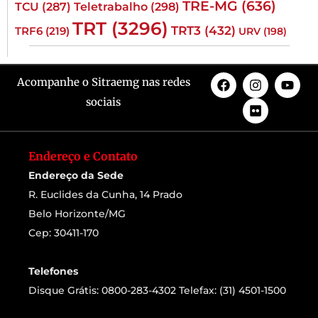
TRE-MG
(636)
TCU
(287)
Teletrabalho
(298)
TRT
(3296)
TRT3
(432)
TRF6
(219)
URV
(198)
Acompanhe o Sitraemg nas redes
sociais
Endereço e Contato
Endereço da Sede
R. Euclides da Cunha, 14 Prado
Belo Horizonte/MG
Cep: 30411-170
Telefones
Disque Grátis: 0800-283-4302 Telefax: (31) 4501-1500