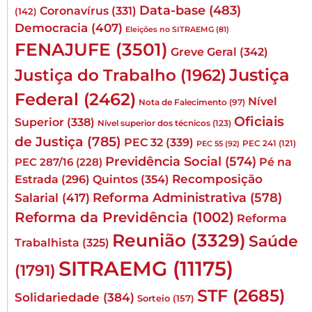
Data-base
(483)
Coronavírus
(331)
(142)
Democracia
(407)
Eleições no SITRAEMG
(81)
FENAJUFE
(3501)
Greve Geral
(342)
Justiça
Justiça do Trabalho
(1962)
Federal
(2462)
Nível
Nota de Falecimento
(97)
Oficiais
Superior
(338)
Nível superior dos técnicos
(123)
de Justiça
(785)
PEC 32
(339)
PEC 241
(121)
PEC 55
(92)
Previdência Social
(574)
Pé na
PEC 287/16
(228)
Quintos
(354)
Recomposição
Estrada
(296)
Reforma Administrativa
(578)
Salarial
(417)
Reforma da Previdência
(1002)
Reforma
Reunião
(3329)
Saúde
Trabalhista
(325)
SITRAEMG
(11175)
(1791)
STF
(2685)
Solidariedade
(384)
Sorteio
(157)