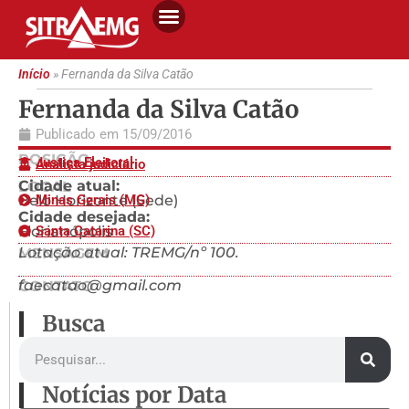
Início
»
Fernanda da Silva Catão
Fernanda da Silva Catão
Publicado em
15/09/2016
POSIÇÃO
Justiça Eleitoral
Analista judiciário
Cidade atual:
LOCAL
Belo Horizonte (Sede)
Minas Gerais (MG)
Cidade desejada:
Florianópolis
Santa Catarina (SC)
Lotação atual: TREMG/nº 100.
MENSAGEM
faecatao@gmail.com
CONTATO
Busca
Notícias por Data