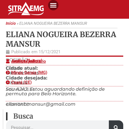
Início
»
ELIANA NOGUEIRA BEZERRA MANSUR
ELIANA NOGUEIRA BEZERRA
MANSUR
Publicado em
15/12/2021
POSIÇÃO
Justiça Eleitoral
Analista judiciário
Cidade atual:
LOCAL
Pará de Minas
Minas Gerais (MG)
Cidade desejada:
Fortaleza
Ceará (CE)
Sou AJAJ. Estou aguardando definição de
MENSAGEM
permuta para Belo Horizonte.
eliananbmansur@gmail.com
CONTATO
Busca