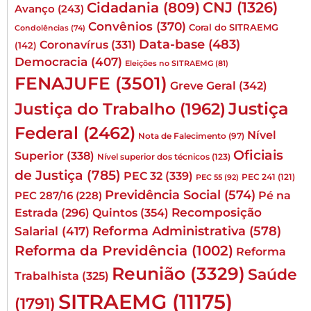
CNJ
(1326)
Cidadania
(809)
Avanço
(243)
Convênios
(370)
Coral do SITRAEMG
Condolências
(74)
Data-base
(483)
Coronavírus
(331)
(142)
Democracia
(407)
Eleições no SITRAEMG
(81)
FENAJUFE
(3501)
Greve Geral
(342)
Justiça
Justiça do Trabalho
(1962)
Federal
(2462)
Nível
Nota de Falecimento
(97)
Oficiais
Superior
(338)
Nível superior dos técnicos
(123)
de Justiça
(785)
PEC 32
(339)
PEC 241
(121)
PEC 55
(92)
Previdência Social
(574)
Pé na
PEC 287/16
(228)
Quintos
(354)
Recomposição
Estrada
(296)
Reforma Administrativa
(578)
Salarial
(417)
Reforma da Previdência
(1002)
Reforma
Reunião
(3329)
Saúde
Trabalhista
(325)
SITRAEMG
(11175)
(1791)