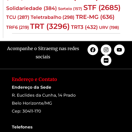
STF
(2685)
Solidariedade
(384)
Sorteio
(157)
TRE-MG
(636)
TCU
(287)
Teletrabalho
(298)
TRT
(3296)
TRT3
(432)
TRF6
(219)
URV
(198)
Acompanhe o Sitraemg nas redes
sociais
Endereço e Contato
Endereço da Sede
R. Euclides da Cunha, 14 Prado
Belo Horizonte/MG
Cep: 30411-170
Telefones