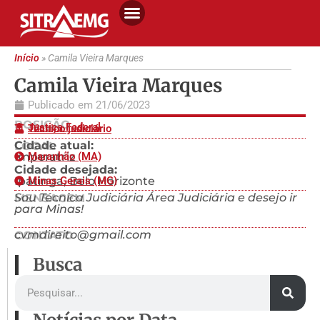
Início
»
Camila Vieira Marques
Camila Vieira Marques
Publicado em
21/06/2023
POSIÇÃO
Justiça Federal
Técnico judiciário
Cidade atual:
LOCAL
Imperatriz
Maranhão (MA)
Cidade desejada:
Ipatinga, Belo Horizonte
Minas Gerais (MG)
Sou Técnica Judiciária Área Judiciária e desejo ir
MENSAGEM
para Minas!
cvmdireito@gmail.com
CONTATO
Busca