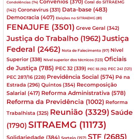
Convênios
(370)
Coral do SITRAEMG
Condolências
(74)
Data-base
(483)
Coronavírus
(331)
(142)
Democracia
(407)
Eleições no SITRAEMG
(81)
FENAJUFE
(3501)
Greve Geral
(342)
Justiça
Justiça do Trabalho
(1962)
Federal
(2462)
Nível
Nota de Falecimento
(97)
Oficiais
Superior
(338)
Nível superior dos técnicos
(123)
de Justiça
(785)
PEC 32
(339)
PEC 241
(121)
PEC 55
(92)
Previdência Social
(574)
Pé na
PEC 287/16
(228)
Quintos
(354)
Recomposição
Estrada
(296)
Reforma Administrativa
(578)
Salarial
(417)
Reforma da Previdência
(1002)
Reforma
Reunião
(3329)
Saúde
Trabalhista
(325)
SITRAEMG
(11173)
(1790)
STF
(2685)
Solidariedade
(384)
Sorteio
(157)