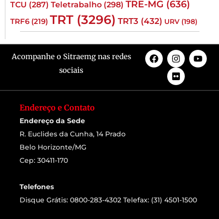
TRE-MG
(636)
TCU
(287)
Teletrabalho
(298)
TRT
(3296)
TRT3
(432)
TRF6
(219)
URV
(198)
Acompanhe o Sitraemg nas redes
sociais
Endereço e Contato
Endereço da Sede
R. Euclides da Cunha, 14 Prado
Belo Horizonte/MG
Cep: 30411-170
Telefones
Disque Grátis: 0800-283-4302 Telefax: (31) 4501-1500