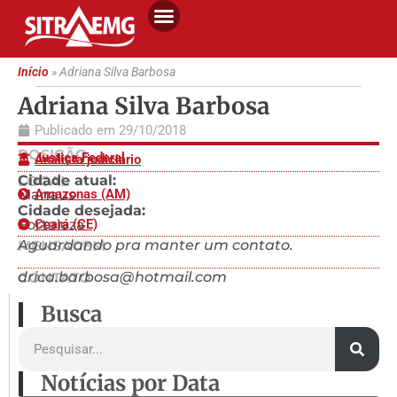
Início
»
Adriana Silva Barbosa
Adriana Silva Barbosa
Publicado em
29/10/2018
POSIÇÃO
Justiça Federal
Analista judiciário
Cidade atual:
LOCAL
Manaus
Amazonas (AM)
Cidade desejada:
Fortaleza
Ceará (CE)
Aguardando pra manter um contato.
MENSAGEM
drica.barbosa@hotmail.com
CONTATO
Busca
Notícias por Data