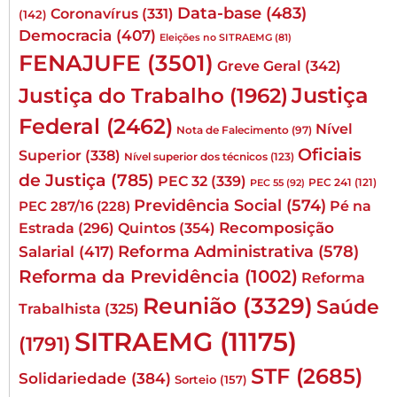
Data-base
(483)
Coronavírus
(331)
(142)
Democracia
(407)
Eleições no SITRAEMG
(81)
FENAJUFE
(3501)
Greve Geral
(342)
Justiça
Justiça do Trabalho
(1962)
Federal
(2462)
Nível
Nota de Falecimento
(97)
Oficiais
Superior
(338)
Nível superior dos técnicos
(123)
de Justiça
(785)
PEC 32
(339)
PEC 241
(121)
PEC 55
(92)
Previdência Social
(574)
Pé na
PEC 287/16
(228)
Quintos
(354)
Recomposição
Estrada
(296)
Reforma Administrativa
(578)
Salarial
(417)
Reforma da Previdência
(1002)
Reforma
Reunião
(3329)
Saúde
Trabalhista
(325)
SITRAEMG
(11175)
(1791)
STF
(2685)
Solidariedade
(384)
Sorteio
(157)