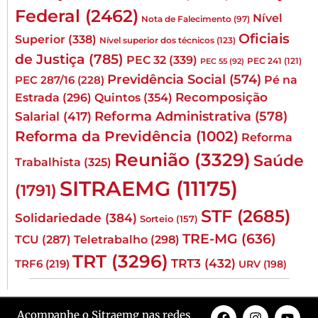
Federal
(2462)
Nível
Nota de Falecimento
(97)
Oficiais
Superior
(338)
Nível superior dos técnicos
(123)
de Justiça
(785)
PEC 32
(339)
PEC 241
(121)
PEC 55
(92)
Previdência Social
(574)
Pé na
PEC 287/16
(228)
Quintos
(354)
Recomposição
Estrada
(296)
Reforma Administrativa
(578)
Salarial
(417)
Reforma da Previdência
(1002)
Reforma
Reunião
(3329)
Saúde
Trabalhista
(325)
SITRAEMG
(11175)
(1791)
STF
(2685)
Solidariedade
(384)
Sorteio
(157)
TRE-MG
(636)
TCU
(287)
Teletrabalho
(298)
TRT
(3296)
TRT3
(432)
TRF6
(219)
URV
(198)
Acompanhe o Sitraemg nas redes