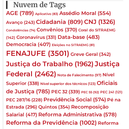
Nuvem de Tags
AGE
(789)
Assédio Moral
(554)
Aplicativo
(83)
CNJ
(1326)
Cidadania
(809)
Avanço
(243)
Convênios
(370)
Coral do SITRAEMG
Condolências
(74)
Data-base
(483)
Coronavírus
(331)
(142)
Democracia
(407)
Eleições no SITRAEMG
(81)
FENAJUFE
(3501)
Greve Geral
(342)
Justiça
Justiça do Trabalho
(1962)
Federal
(2462)
Nível
Nota de Falecimento
(97)
Oficiais
Superior
(338)
Nível superior dos técnicos
(123)
de Justiça
(785)
PEC 32
(339)
PEC 241
(121)
PEC 55
(92)
Previdência Social
(574)
Pé na
PEC 287/16
(228)
Quintos
(354)
Recomposição
Estrada
(296)
Reforma Administrativa
(578)
Salarial
(417)
Reforma da Previdência
(1002)
Reforma