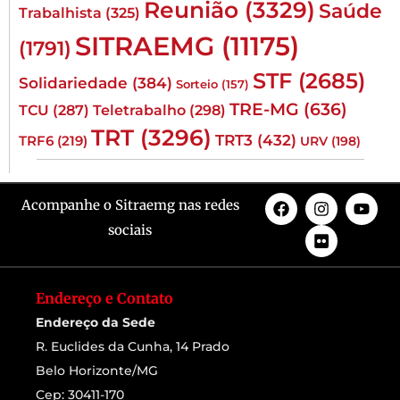
Reunião
(3329)
Saúde
Trabalhista
(325)
SITRAEMG
(11175)
(1791)
STF
(2685)
Solidariedade
(384)
Sorteio
(157)
TRE-MG
(636)
TCU
(287)
Teletrabalho
(298)
TRT
(3296)
TRT3
(432)
TRF6
(219)
URV
(198)
Acompanhe o Sitraemg nas redes
sociais
Endereço e Contato
Endereço da Sede
R. Euclides da Cunha, 14 Prado
Belo Horizonte/MG
Cep: 30411-170