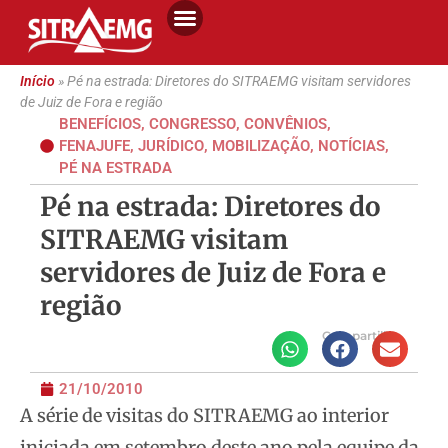
Início
»
Pé na estrada: Diretores do SITRAEMG visitam servidores
de Juiz de Fora e região
BENEFÍCIOS
,
CONGRESSO
,
CONVÊNIOS
,
FENAJUFE
,
JURÍDICO
,
MOBILIZAÇÃO
,
NOTÍCIAS
,
PÉ NA ESTRADA
Pé na estrada: Diretores do
SITRAEMG visitam
servidores de Juiz de Fora e
região
Compartilhe
21/10/2010
A série de visitas do SITRAEMG ao interior
iniciada em setembro deste ano pela equipe da